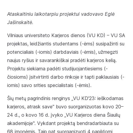
Ataskaitiniu laikotarpiu projektui vadovavo Eglė
Jašinskaitė.
Vilniaus universiteto Karjeros dienos (VU KD) – VU SA
projektas, leidžiantis studentams (-ėms) susipažinti su
potencialiais (-iomis) darbdaviais (-ėmis), užmegzti
naujus ryšius ir savarankiškai pradėti karjeros kelią.
Projektu siekiama padėti studijuojantiesiems (-
čiosioms) įsitvirtinti darbo rinkoje ir tapti paklausiais (-
iomis) savo srities specialistais (-ėmis).
Šių metų pagrindinis renginys „VU KD'23: ieškodamas
karjeros, atrask save" buvo suorganizuotas kovo 20–
24 d., o kovo 16 d. įvyko „VU Karjeros diena Šiaulių
akademijoje". Vykdant projektą bendradarbiauta su
68 įmonėmis. Taip pat suorganizuoti 4 papildomi