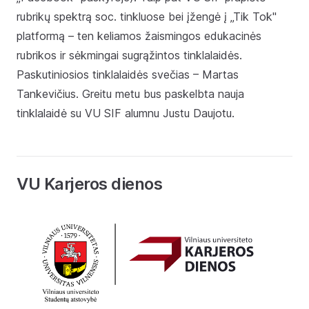
rubrikų spektrą soc. tinkluose bei įžengė į „Tik Tok"
platformą – ten keliamos žaismingos edukacinės
rubrikos ir sėkmingai sugrąžintos tinklalaidės.
Paskutiniosios tinklalaidės svečias – Martas
Tankevičius. Greitu metu bus paskelbta nauja
tinklalaidė su VU SIF alumnu Justu Daujotu.
VU Karjeros dienos