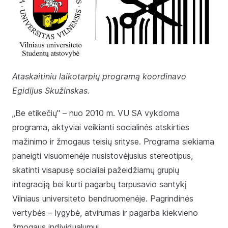
Ataskaitiniu laikotarpių programą koordinavo
Egidijus Skužinskas.
„Be etikečių" – nuo 2010 m. VU SA vykdoma
programa, aktyviai veikianti socialinės atskirties
mažinimo ir žmogaus teisių srityse. Programa siekiama
paneigti visuomenėje nusistovėjusius stereotipus,
skatinti visapusę socialiai pažeidžiamų grupių
integraciją bei kurti pagarbų tarpusavio santykį
Vilniaus universiteto bendruomenėje. Pagrindinės
vertybės – lygybė, atvirumas ir pagarba kiekvieno
žmogaus individualumui.