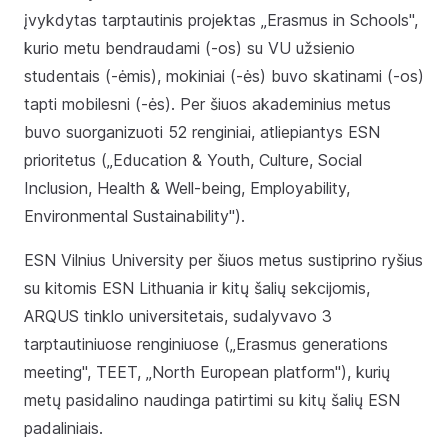
įvykdytas tarptautinis projektas „Erasmus in Schools",
kurio metu bendraudami (-os) su VU užsienio
studentais (-ėmis), mokiniai (-ės) buvo skatinami (-os)
tapti mobilesni (-ės). Per šiuos akademinius metus
buvo suorganizuoti 52 renginiai, atliepiantys ESN
prioritetus („Education & Youth, Culture, Social
Inclusion, Health & Well-being, Employability,
Environmental Sustainability").
ESN Vilnius University per šiuos metus sustiprino ryšius
su kitomis ESN Lithuania ir kitų šalių sekcijomis,
ARQUS tinklo universitetais, sudalyvavo 3
tarptautiniuose renginiuose („Erasmus generations
meeting", TEET, „North European platform"), kurių
metų pasidalino naudinga patirtimi su kitų šalių ESN
padaliniais.