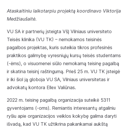
Ataskaitiniu laikotarpiu projektą koordinavo Viktorija
Medžiaušaitė.
VU SA ir partnerių įsteigta VšĮ Vilniaus universiteto
Teisės klinika (VU TK) – nemokamos teisinės
pagalbos projektas, kuris suteikia tikros profesinės
praktikos galimybę vyresniųjų kursų teisės studentams
(-ėms), o visuomenei siūlo nemokamą teisinę pagalbą
ir skatina teisinį raštingumą. Prieš 25 m. VU TK įsteigė
ir iki šiol ją globoja VU SA, Vilniaus universitetas ir
advokatų kontora Ellex Valiūnas.
2022 m. teisinę pagalbą organizacija suteikė 5311
gyventojams (-oms). Remiantis interesantų atgaliniu
ryšiu apie organizacijos veiklos kokybę galima daryti
išvadą, kad VU TK užtikrina pakankamai aukštą