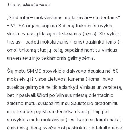
Tomas Mikalauskas.
„Studentai – moksleiviams, moksleiviai – studentams"
– VU SA organizuojama 3 dienų trukmės stovykla,
skirta vyresnių klasių moksleiviams (-ėms). Stovyklos
tikslas – padėti moksleiviams (-ėms) pasirinkti jiems (-
oms) tinkamą studijų kelią, supažindinant su Vilniaus
universitetu ir jo teikiamomis galimybėmis.
Šių metų SMMS stovykloje dalyvavo daugiau nei 50
moksleivių iš visos Lietuvos, kuriems (-ioms) buvo
suteikta galimybė ne tik aplankyti Vilniaus universitetą,
bet ir pasivaikščioti po Vilniaus miestą orientacinio
žaidimo metu, susipažinti ir su Saulėtekio akademiniu
miesteliu bei pajusti studentišką dvasią. Taip pat
stovyklos metu moksleiviai (-ės) kartu su kuratoriais (-
ėmis) visą dieną svečiavosi pasirinktuose fakultetuose