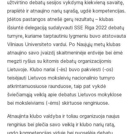
užtvirtino debatų sesijos vykdymą kiekvieną savaitę,
praplėtė ir atnaujino narių sąrašą, ugdė kompetencijas.
Įdėtos pastangos atnešė gerų rezultatų – klubas
išsiuntė delegaciją sudalyvauti SSE Riga 2022 debatų
turnyre, kuriame tarptautiniu lygmeniu buvo atstovauta
Vilniaus Universiteto vardui. Po Naujųjų metų klubas
atnaujino savo įvaizdį skaitmeninėje erdvėje bei ėmė
megzti ryšius su kitomis debatų organizacijomis
Lietuvoje. Klubo nariai (-ės) buvo pakviesti (-os)
teisėjauti Lietuvos moksleivių nacionalinio turnyro
atkrintamuosiuose raunduose, taip pat vykdė
šviečiamąją veiklą apie debatus Lietuvos mokyklose
bei moksleiviams (-ėms) skirtuose renginiuose.
Atnaujinta klubo valdyba ir toliau organizuoja naujus
renginius bei plečia savo veiklą ir klubo narių ratą,
ugdo kompetencijas viduje bei puoselėja debatų