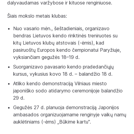
dalyvaudamas varžybose ir kituose renginiuose.
Šiais mokslo metais klubas:
Nuo vasario mėn., šeštadieniais, organizavo
bendras Lietuvos kendo rinktinės treniruotes su
kitų Lietuvos klubų atstovais (-ėmis), kad
pasiruoštų Europos kendo čempionatui Paryžiuje,
vyksiančiam gegužės 18–19 d.
Suorganizavo pavasario kendo pradedančiųjų
kursus, vykusius kovo 18 d. – balandžio 18 d.
Atliko kendo demonstraciją Vilniaus miesto
japoniško sodo atidarymo ceremonijoje balandžio
29 d.
Gegužės 27 d. planuoja demonstraciją Japonijos
ambasados organizuojamame renginyje vaikų namų
auklėtiniams (-ėms) „Būkime kartu".