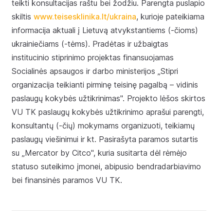
teikti konsultacijas raštu bei žodžiu. Parengta puslapio
skiltis
www.teisesklinika.lt/ukraina
, kurioje pateikiama
informacija aktuali į Lietuvą atvykstantiems (-čioms)
ukrainiečiams (-tėms). Pradėtas ir užbaigtas
institucinio stiprinimo projektas finansuojamas
Socialinės apsaugos ir darbo ministerijos „Stipri
organizacija teikianti pirminę teisinę pagalbą – vidinis
paslaugų kokybės užtikrinimas". Projekto lėšos skirtos
VU TK paslaugų kokybės užtikrinimo aprašui parengti,
konsultantų (-čių) mokymams organizuoti, teikiamų
paslaugų viešinimui ir kt. Pasirašyta paramos sutartis
su „Mercator by Citco", kuria susitarta dėl rėmėjo
statuso suteikimo įmonei, abipusio bendradarbiavimo
bei finansinės paramos VU TK.