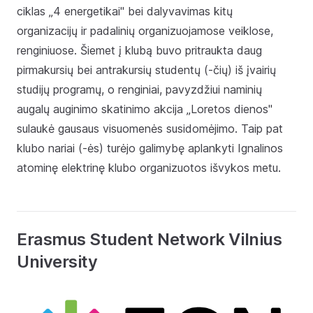
ciklas „4 energetikai" bei dalyvavimas kitų
organizacijų ir padalinių organizuojamose veiklose,
renginiuose. Šiemet į klubą buvo pritraukta daug
pirmakursių bei antrakursių studentų (-čių) iš įvairių
studijų programų, o renginiai, pavyzdžiui naminių
augalų auginimo skatinimo akcija „Loretos dienos"
sulaukė gausaus visuomenės susidomėjimo. Taip pat
klubo nariai (-ės) turėjo galimybę aplankyti Ignalinos
atominę elektrinę klubo organizuotos išvykos metu.
Erasmus Student Network Vilnius
University