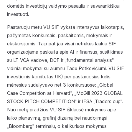
domėtis investicijų valdymo pasauliu ir savarankiškai
investuoti.
Pastaruoju metu VU SIF vyksta intensyvus laikotarpis,
pažymėtas konkursais, paskaitomis, mokymais ir
ekskursijomis. Taip pat jau visai netrukus laukia SIF
organizuojama paskaita apie AI ir finansus, susitikimas
su LT VCA vadove, DCF ir „fundamental analysis"
vidiniai mokymai su alumnu Tadu Petkevičiumi. VU SIF
investicinis komitetas (IK) per pastaruosius kelis
mėnesius sudalyvavo net 3 konkursuose: „Global
Case Competition at Harvard", „McGill 2023 GLOBAL
STOCK PITCH COMPETITION" ir IFSA „Traders cup".
Nuo metų pradžios VU SIF išklausė mokymus apie
laiko planavimą, grafinį dizainą bei naudojimąsi
„Bloomberg" terminalu, o kai kuriuos mokymus