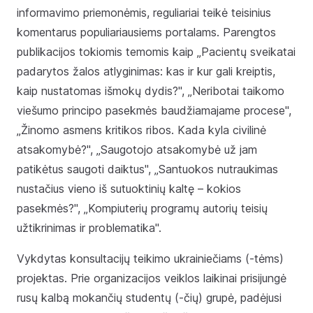
informavimo priemonėmis, reguliariai teikė teisinius
komentarus populiariausiems portalams. Parengtos
publikacijos tokiomis temomis kaip „Pacientų sveikatai
padarytos žalos atlyginimas: kas ir kur gali kreiptis,
kaip nustatomas išmokų dydis?", „Neribotai taikomo
viešumo principo pasekmės baudžiamajame procese",
„Žinomo asmens kritikos ribos. Kada kyla civilinė
atsakomybė?", „Saugotojo atsakomybė už jam
patikėtus saugoti daiktus", „Santuokos nutraukimas
nustačius vieno iš sutuoktinių kaltę – kokios
pasekmės?", „Kompiuterių programų autorių teisių
užtikrinimas ir problematika".
Vykdytas konsultacijų teikimo ukrainiečiams (-tėms)
projektas. Prie organizacijos veiklos laikinai prisijungė
rusų kalbą mokančių studentų (-čių) grupė, padėjusi