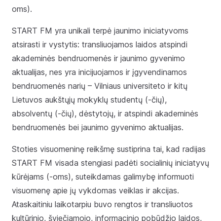
oms).
START FM yra unikali terpė jaunimo iniciatyvoms
atsirasti ir vystytis: transliuojamos laidos atspindi
akademinės bendruomenės ir jaunimo gyvenimo
aktualijas, nes yra inicijuojamos ir įgyvendinamos
bendruomenės narių – Vilniaus universiteto ir kitų
Lietuvos aukštųjų mokyklų studentų (-čių),
absolventų (-čių), dėstytojų, ir atspindi akademinės
bendruomenės bei jaunimo gyvenimo aktualijas.
Stoties visuomeninę reikšmę sustiprina tai, kad radijas
START FM visada stengiasi padėti socialinių iniciatyvų
kūrėjams (-oms), suteikdamas galimybę informuoti
visuomenę apie jų vykdomas veiklas ir akcijas.
Ataskaitiniu laikotarpiu buvo rengtos ir transliuotos
kultūrinio, šviečiamojo, informacinio pobūdžio laidos,