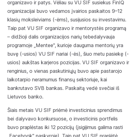
organizavo ir patys. Vėliau su VU SIF susiekus FinIQ
organizacijai buvo vedamos įvairios paskaitos 9–12
klasių moksleiviams (-ėms), susijusios su investavimu.
Taip pat VU SIF organizavo ir mentorystės programą
– didžioji dalis organizacijos narių tebedalyvauja
programoje „Mentee", kurioje dauguma mentorių yra
buvę (-usios) VU SIF nariai (-ės), šiuo metu pasiekę (-
usios) aukštas karjeros pozicijas. VU SIF organizavo ir
renginius, o vienas paskutiniųjų buvo apie pastarojo
laikotarpio neramumus finansų sektoriuje, kai
bankrutavo SVB bankas. Paskaitą vedė svečiai iš
Lietuvos banko.
Šiais metais VU SIF priėmė investicinius sprendimus
bei dalyvavo konkursuose, o investicinis portfelis
buvo praplėstas iki 12 pozicijų (įsigijimus galima rasti
„Facebook" paskyroje). Taip pat VU SIF praplėtė