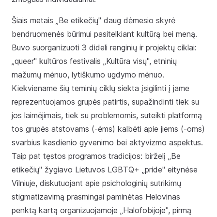
Šiais metais „Be etikečių" daug dėmesio skyrė
bendruomenės būrimui pasitelkiant kultūrą bei meną.
Buvo suorganizuoti 3 dideli renginių ir projektų ciklai:
„queer" kultūros festivalis „Kultūra visų", etninių
mažumų mėnuo, lytiškumo ugdymo mėnuo.
Kiekviename šių teminių ciklų siekta įsigilinti į jame
reprezentuojamos grupės patirtis, supažindinti tiek su
jos laimėjimais, tiek su problemomis, suteikti platformą
tos grupės atstovams (-ėms) kalbėti apie jiems (-oms)
svarbius kasdienio gyvenimo bei aktyvizmo aspektus.
Taip pat tęstos programos tradicijos: birželį „Be
etikečių" žygiavo Lietuvos LGBTQ+ „pride" eitynėse
Vilniuje, diskutuojant apie psichologinių sutrikimų
stigmatizavimą prasmingai paminėtas Helovinas
penktą kartą organizuojamoje „Halofobijoje", pirmą