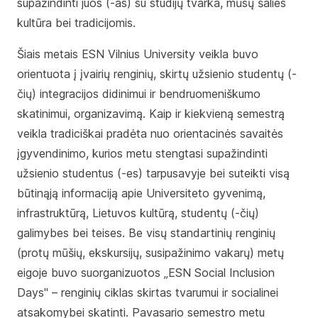
supažindinti juos (-as) su studijų tvarka, mūsų šalies
kultūra bei tradicijomis.
Šiais metais ESN Vilnius University veikla buvo
orientuota į įvairių renginių, skirtų užsienio studentų (-
čių) integracijos didinimui ir bendruomeniškumo
skatinimui, organizavimą. Kaip ir kiekvieną semestrą
veikla tradiciškai pradėta nuo orientacinės savaitės
įgyvendinimo, kurios metu stengtasi supažindinti
užsienio studentus (-es) tarpusavyje bei suteikti visą
būtinąją informaciją apie Universiteto gyvenimą,
infrastruktūrą, Lietuvos kultūrą, studentų (-čių)
galimybes bei teises. Be visų standartinių renginių
(protų mūšių, ekskursijų, susipažinimo vakarų) metų
eigoje buvo suorganizuotos „ESN Social Inclusion
Days" – renginių ciklas skirtas tvarumui ir socialinei
atsakomybei skatinti. Pavasario semestro metu