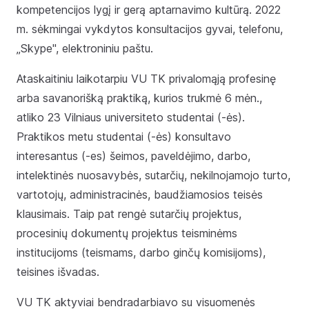
kompetencijos lygį ir gerą aptarnavimo kultūrą. 2022
m. sėkmingai vykdytos konsultacijos gyvai, telefonu,
„Skype", elektroniniu paštu.
Ataskaitiniu laikotarpiu VU TK privalomąją profesinę
arba savanorišką praktiką, kurios trukmė 6 mėn.,
atliko 23 Vilniaus universiteto studentai (-ės).
Praktikos metu studentai (-ės) konsultavo
interesantus (-es) šeimos, paveldėjimo, darbo,
intelektinės nuosavybės, sutarčių, nekilnojamojo turto,
vartotojų, administracinės, baudžiamosios teisės
klausimais. Taip pat rengė sutarčių projektus,
procesinių dokumentų projektus teisminėms
institucijoms (teismams, darbo ginčų komisijoms),
teisines išvadas.
VU TK aktyviai bendradarbiavo su visuomenės