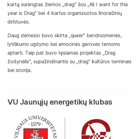
kartą surengtas žiemos „drag" šou „All I want for this
year is Drag" bei 4 kartus organizuotos linoraižinių
dirbtuvės.
Daug dėmesio buvo skirta „queer" bendruomenės,
lytiškumo ugdymo bei emocinės gerovės temoms
aptarti. Taip pat buvo tęsiamas projektas „Drag
žodynėlis", supažindinantis su „drag" kultūros terminais
bei istorija.
VU Jaunųjų energetikų klubas