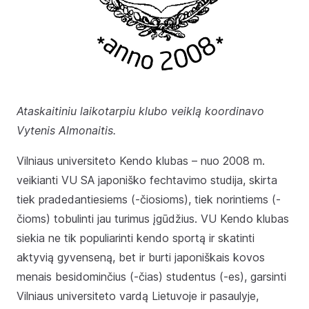
Ataskaitiniu laikotarpiu klubo veiklą koordinavo
Vytenis Almonaitis.
Vilniaus universiteto Kendo klubas – nuo 2008 m.
veikianti VU SA japoniško fechtavimo studija, skirta
tiek pradedantiesiems (-čiosioms), tiek norintiems (-
čioms) tobulinti jau turimus įgūdžius. VU Kendo klubas
siekia ne tik populiarinti kendo sportą ir skatinti
aktyvią gyvenseną, bet ir burti japoniškais kovos
menais besidominčius (-čias) studentus (-es), garsinti
Vilniaus universiteto vardą Lietuvoje ir pasaulyje,