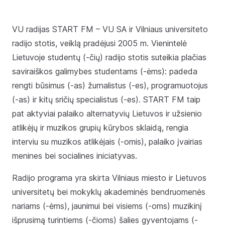
VU radijas START FM – VU SA ir Vilniaus universiteto
radijo stotis, veiklą pradėjusi 2005 m. Vienintelė
Lietuvoje studentų (-čių) radijo stotis suteikia plačias
saviraiškos galimybes studentams (-ėms): padeda
rengti būsimus (-as) žurnalistus (-es), programuotojus
(-as) ir kitų sričių specialistus (-es). START FM taip
pat aktyviai palaiko alternatyvių Lietuvos ir užsienio
atlikėjų ir muzikos grupių kūrybos sklaidą, rengia
interviu su muzikos atlikėjais (-omis), palaiko įvairias
menines bei socialines iniciatyvas.
Radijo programa yra skirta Vilniaus miesto ir Lietuvos
universitetų bei mokyklų akademinės bendruomenės
nariams (-ėms), jaunimui bei visiems (-oms) muzikinį
išprusimą turintiems (-čioms) šalies gyventojams (-