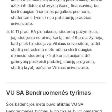
užtikrinti didesnį stovyklų išorinį finansavimą bei
kurti daugiau finansinės pagalbos priemonių
studentams (-ėms) nuo pat studijų pradžios
universitete.
Iš 11 proc. BA pirmakursių studentų pažymėjusių,
jog studijuoja ne pirmą kartą, net 48 proc. žymėjo,
kad prieš tai studijavo Vilniaus universitete, todėl
studijų nutraukimo metu būtina skirti daugiau
dėmesio studentų (-čių) konsultacijoms dėl
galimybių pasikeisti padalinį, studijų programą,
studijų kryptį pačiame Vilniaus universitete.
VU SA Bendruomenės tyrimas
Šios kadencijos metu buvo atliktas VU SA
Bendruomenės tyrimas, kurio tikslas buvo pamatuoti