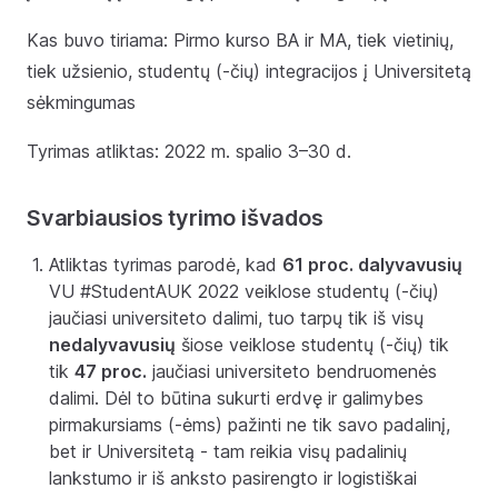
Kas buvo tiriama: Pirmo kurso BA ir MA, tiek vietinių,
tiek užsienio, studentų (-čių) integracijos į Universitetą
sėkmingumas
Tyrimas atliktas: 2022 m. spalio 3–30 d.
Svarbiausios tyrimo išvados
Atliktas tyrimas parodė, kad
61 proc. dalyvavusių
VU #StudentAUK 2022 veiklose studentų (-čių)
jaučiasi universiteto dalimi, tuo tarpų tik iš visų
nedalyvavusių
šiose veiklose studentų (-čių) tik
tik
47 proc.
jaučiasi universiteto bendruomenės
dalimi. Dėl to būtina sukurti erdvę ir galimybes
pirmakursiams (-ėms) pažinti ne tik savo padalinį,
bet ir Universitetą - tam reikia visų padalinių
lankstumo ir iš anksto pasirengto ir logistiškai