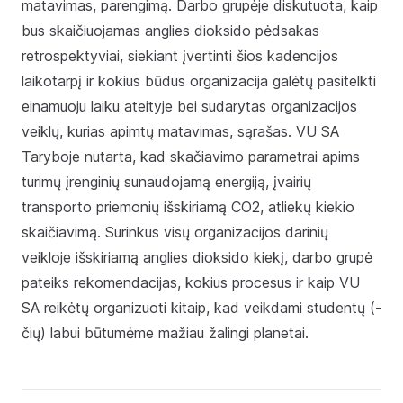
matavimas, parengimą. Darbo grupėje diskutuota, kaip
bus skaičiuojamas anglies dioksido pėdsakas
retrospektyviai, siekiant įvertinti šios kadencijos
laikotarpį ir kokius būdus organizacija galėtų pasitelkti
einamuoju laiku ateityje bei sudarytas organizacijos
veiklų, kurias apimtų matavimas, sąrašas. VU SA
Taryboje nutarta, kad skačiavimo parametrai apims
turimų įrenginių sunaudojamą energiją, įvairių
transporto priemonių išskiriamą CO2, atliekų kiekio
skaičiavimą. Surinkus visų organizacijos darinių
veikloje išskiriamą anglies dioksido kiekį, darbo grupė
pateiks rekomendacijas, kokius procesus ir kaip VU
SA reikėtų organizuoti kitaip, kad veikdami studentų (-
čių) labui būtumėme mažiau žalingi planetai.