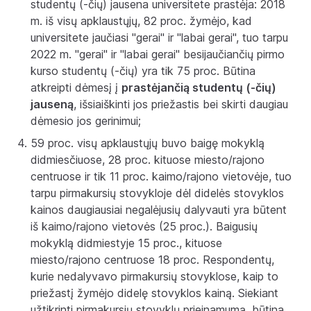
studentų (-čių) jausena universitete prastėja: 2018
m. iš visų apklaustųjų, 82 proc. žymėjo, kad
universitete jaučiasi "gerai" ir "labai gerai", tuo tarpu
2022 m. "gerai" ir "labai gerai" besijaučiančių pirmo
kurso studentų (-čių) yra tik 75 proc. Būtina
atkreipti dėmesį į
prastėjančią studentų (-čių)
jauseną
, išsiaiškinti jos priežastis bei skirti daugiau
dėmesio jos gerinimui;
59 proc. visų apklaustųjų buvo baigę mokyklą
didmiesčiuose, 28 proc. kituose miesto/rajono
centruose ir tik 11 proc. kaimo/rajono vietovėje, tuo
tarpu pirmakursių stovykloje dėl didelės stovyklos
kainos daugiausiai negalėjusių dalyvauti yra būtent
iš kaimo/rajono vietovės (25 proc.). Baigusių
mokyklą didmiestyje 15 proc., kituose
miesto/rajono centruose 18 proc. Respondentų,
kurie nedalyvavo pirmakursių stovyklose, kaip to
priežastį žymėjo didelę stovyklos kainą. Siekiant
užtikrinti pirmakursių stovyklų prieinamumą, būtina