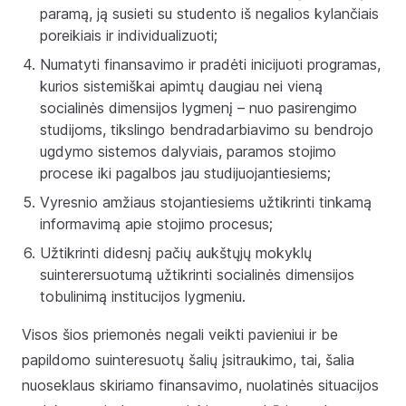
paramą, ją susieti su studento iš negalios kylančiais
poreikiais ir individualizuoti;
Numatyti finansavimo ir pradėti inicijuoti programas,
kurios sistemiškai apimtų daugiau nei vieną
socialinės dimensijos lygmenį – nuo pasirengimo
studijoms, tikslingo bendradarbiavimo su bendrojo
ugdymo sistemos dalyviais, paramos stojimo
procese iki pagalbos jau studijuojantiesiems;
Vyresnio amžiaus stojantiesiems užtikrinti tinkamą
informavimą apie stojimo procesus;
Užtikrinti didesnį pačių aukštųjų mokyklų
suinterersuotumą užtikrinti socialinės dimensijos
tobulinimą institucijos lygmeniu.
Visos šios priemonės negali veikti pavieniui ir be
papildomo suinteresuotų šalių įsitraukimo, tai, šalia
nuoseklaus skiriamo finansavimo, nuolatinės situacijos