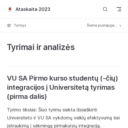
Skip to content
Ataskaita 2023
Turinys
Šiame puslapyje...
Tyrimai ir analizės
VU SA Pirmo kurso studentų (-čių)
integracijos į Universitetą tyrimas
(pirma dalis)
Tyrimo tikslas: Šiuo tyrimu siekta išsiaiškinti
Universiteto ir VU SA vykdomų veiklų efektyvumą bei
įsitraukimą į sėkmingą pirmakursių integraciją.