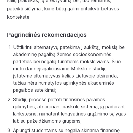
šalių praktikas, jų efektyvumą bei, tuo remiantis,
pateikti siūlymai, kurie būtų galimi pritaikyti Lietuvos
kontekste.
Pagrindinės rekomendacijos
Užtikrinti alternatyvų patekimą į aukštąjį mokslą bei
akademinę pagalbą žemos socioekonominės
padėties bei negalią turintiems moksleiviams. Šiuo
metu dar neįsigaliojusiame Mokslo ir studijų
įstatyme alternatyvus kelias Lietuvoje atsiranda,
tačiau nėra numatytos aplinkybės akademinės
pagalbos suteikimui;
Studijų procese plėtoti finansinės paramos
galimybes, atnaujinant paskolų sistemą, ją padarant
lankstesne, numatant lengvatines grąžinimo sąlygas
labiau pažeidžiamoms grupėms;
Apjungti studentams su negalia skiriamą finansinę