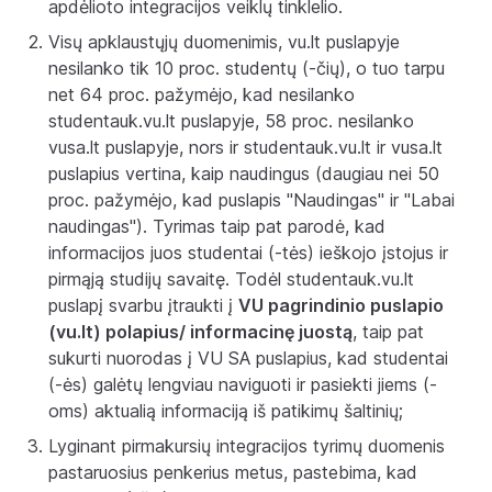
apdėlioto integracijos veiklų tinklelio.
Visų apklaustųjų duomenimis, vu.lt puslapyje
nesilanko tik 10 proc. studentų (-čių), o tuo tarpu
net 64 proc. pažymėjo, kad nesilanko
studentauk.vu.lt puslapyje, 58 proc. nesilanko
vusa.lt puslapyje, nors ir studentauk.vu.lt ir vusa.lt
puslapius vertina, kaip naudingus (daugiau nei 50
proc. pažymėjo, kad puslapis "Naudingas" ir "Labai
naudingas"). Tyrimas taip pat parodė, kad
informacijos juos studentai (-tės) ieškojo įstojus ir
pirmąją studijų savaitę. Todėl studentauk.vu.lt
puslapį svarbu įtraukti į
VU pagrindinio puslapio
(vu.lt) polapius/ informacinę juostą
, taip pat
sukurti nuorodas į VU SA puslapius, kad studentai
(-ės) galėtų lengviau naviguoti ir pasiekti jiems (-
oms) aktualią informaciją iš patikimų šaltinių;
Lyginant pirmakursių integracijos tyrimų duomenis
pastaruosius penkerius metus, pastebima, kad