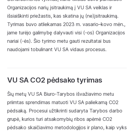
Organizacijos narių įsitraukimą į VU SA veiklas ir
išsiaiškinti priežastis, kas skatina jų (ne)įsitraukimą.
Tyrimas buvo atliekamas 2023 m. vasario–kovo mėn.,
jame turėjo galimybę dalyvauti visi (-os) Organizacijos
nariai (-ės). Šio tyrimo metu gauti rezultatai bus
naudojami tobulinant VU SA vidaus procesus.
VU SA CO2 pėdsako tyrimas
Šių metų VU SA Biuro-Tarybos išvažiavimo metu
priimtas sprendimas matuoti VU SA paliekamą CO2
pėdsaką. Procesui užtikrinti sudaryta Tarybos darbo
grupė, kurios turi atsakomybių ribos apėmė CO2
pėdsako skaičiavimo metodologijos ir plano, kaip vyks