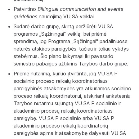
Patvirtino
Billingual communication and events
guidelines
naudojimą VU SA veiklai
Sudarė darbo grupę, skirtą peržiūrėti VU SA
programos „Sąžiningai" veiklą, bei priėmė
sprendimą, jog Programa „Sąžiningai" padaliniuose
neturės atskiros pareigybės, tačiau ir toliau vykdys
stebėjimus. Šio plano laikymąsi iki pavasario
semestro pabaigos užtikrins Tarybos darbo grupė.
Priėmė nutarimą, kuriuo įtvirtinta, jog VU SA P
socialinio proceso reikalų koordinatoriaus
pareigybinės atsakomybės yra atkuriamos socialino
proceso reikalų koordinatoriui, atskiriant ankstesniu
Tarybos nutarimu sujungtą VU SA P socialinio ir
akademinio procesų reikalų koordinatoriaus
pareigybę. VU SA P socialinio arba VU SA P
akademinio proceso reikalų koordinatorių
pareigybės apima ir atsakomybę dalyvauti VU SA