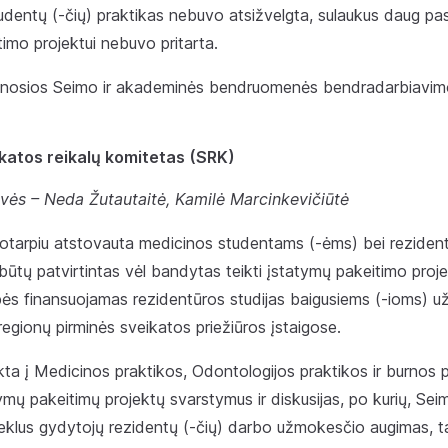
entų (-čių) praktikas nebuvo atsižvelgta, sulaukus daug pasi
imo projektui nebuvo pritarta.
inosios Seimo ir akademinės bendruomenės bendradarbiavim
katos reikalų komitetas (SRK)
vės – Neda Žutautaitė, Kamilė Marcinkevičiūtė
aikotarpiu atstovauta medicinos studentams (-ėms) bei rezide
ebūtų patvirtintas vėl bandytas teikti įstatymų pakeitimo proje
ės finansuojamas rezidentūros studijas baigusiems (-ioms) už
 regionų pirminės sveikatos priežiūros įstaigose.
ukta į Medicinos praktikos, Odontologijos praktikos ir burnos p
ymų pakeitimų projektų svarstymus ir diskusijas, po kurių, Seimu
seklus gydytojų rezidentų (-čių) darbo užmokesčio augimas, t