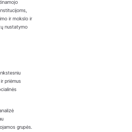
atinamojo
nstitucijoms,
imo ir mokslo ir
entų nustatymo
ankstesniu
ir priėmus
ocialinės
analizė
au
uojamos grupės.