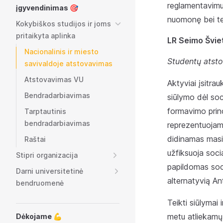
reglamentavimu 
įgyvendinimas 🎯
nuomonę bei tei
Kokybiškos studijos ir joms
pritaikyta aplinka
LR Seimo Švie
Nacionalinis ir miesto
Studentų atsto
savivaldoje atstovavimas
Atstovavimas VU
Aktyviai įsitra
Bendradarbiavimas
siūlymo dėl soc
formavimo princ
Tarptautinis
bendradarbiavimas
reprezentuojamo
didinamas masiš
Raštai
užfiksuoja soci
Stipri organizacija
papildomas soci
Darni universitetinė
alternatyvią Ant
bendruomenė
Teikti siūlymai
metu atliekamų 
Dėkojame 💪