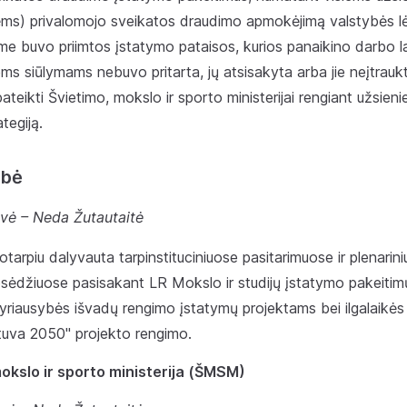
s) privalomojo sveikatos draudimo apmokėjimą valstybės lės
eime buvo priimtos įstatymo pataisos, kurios panaikino darbo l
ems siūlymams nebuvo pritarta, jų atsisakyta arba jie neįtraukti
pateikti Švietimo, mokslo ir sporto ministerijai rengiant užsienie
ategiją.
ybė
vė – Neda Žutautaitė
kotarpiu dalyvauta tarpinstituciniuose pasitarimuose ir plenarin
sėdžiuose pasisakant LR Mokslo ir studijų įstatymo pakeitimų
Vyriausybės išvadų rengimo įstatymų projektams bei ilgalaikės
etuva 2050" projekto rengimo.
okslo ir sporto ministerija (ŠMSM)