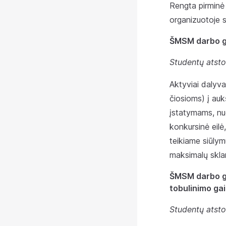
Rengta pirminė 
organizuotoje s
ŠMSM darbo gr
Studentų atsto
Aktyviai dalyva
čiosioms) į auk
įstatymams, nuo
konkursinė eil
teikiame siūlym
maksimalų skla
ŠMSM darbo gr
tobulinimo ga
Studentų atsto