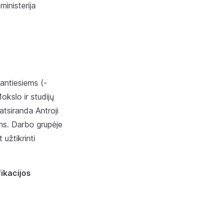
ministerija
jantiesiems (-
kslo ir studijų
atsiranda Antroji
ms. Darbo grupėje
užtikrinti
.
ikacijos