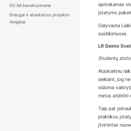
apmokamas stud
VU SA bendruomenė
Įstatymo pakeit
Draugai ir ataskaitos projekto
rengėjai
Dalyvauta Laik
susitikimuose.
LR Seimo Svei
Studentų atsto
Ataskaitiniu l
siekiant, jog n
siūloma valstyb
metus atidirbti
Taip pat įsitra
praktikos įstat
įtvirtintas nuo