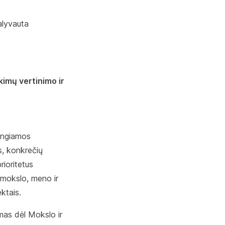
dalyvauta
kimų vertinimo ir
rengiamos
, konkrečių
rioritetus
 mokslo, meno ir
ktais.
ymas dėl Mokslo ir