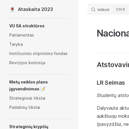
Ataskaita 2023
Ieškoti
K
Skip to content
Sidebar Navigation
VU SA struktūros
Naciona
Parlamentas
Taryba
Institucinio stiprinimo fondas
Revizijos komisija
Atstovavi
LR Seimas
Metų veiklos plano
įgyvendinimas 📝
Studentų atsto
Strateginiai tikslai
Padalinių tikslai
Dalyvauta aktu
aukštuoju moksl
(pavyzdžiui, neg
Strateginių krypčių