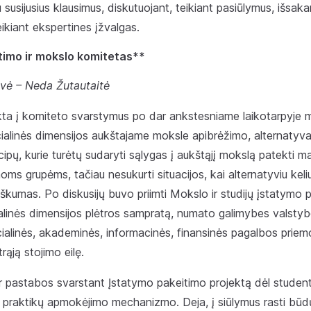
susijusius klausimus, diskutuojant, teikiant pasiūlymus, išsaka
kiant ekspertines įžvalgas.
timo ir mokslo komitetas**
vė – Neda Žutautaitė
ukta į komiteto svarstymus po dar ankstesniame laikotarpyje 
ialinės dimensijos aukštajame moksle apibrėžimo, alternatyva
ipų, kurie turėtų sudaryti sąlygas į aukštąjį mokslą patekti m
ms grupėms, tačiau nesukurti situacijos, kai alternatyviu keliu
kumas. Po diskusijų buvo priimti Mokslo ir studijų įstatymo pa
alinės dimensijos plėtros sampratą, numato galimybes valstybe
alinės, akademinės, informacinės, finansinės pagalbos priemo
rąją stojimo eilę.
 ir pastabos svarstant Įstatymo pakeitimo projektą dėl student
praktikų apmokėjimo mechanizmo. Deja, į siūlymus rasti būdų 