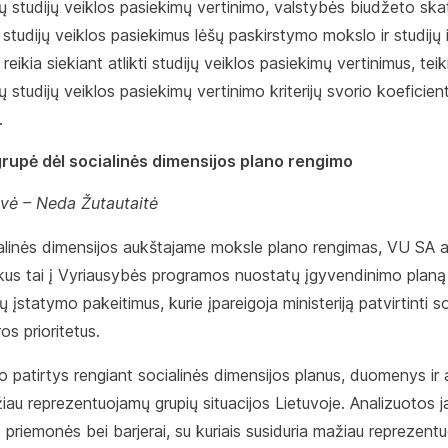
cijų studijų veiklos pasiekimų vertinimo, valstybės biudžeto sk
studijų veiklos pasiekimus lėšų paskirstymo mokslo ir studijų i
eikia siekiant atlikti studijų veiklos pasiekimų vertinimus, teik
ijų studijų veiklos pasiekimų vertinimo kriterijų svorio koefici
.
upė dėl socialinės dimensijos plano rengimo
vė – Neda Žutautaitė
cialinės dimensijos aukštajame moksle plano rengimas, VU SA 
kus tai į Vyriausybės programos nuostatų įgyvendinimo planą 
ų įstatymo pakeitimus, kurie įpareigoja ministeriją patvirtinti s
os prioritetus.
o patirtys rengiant socialinės dimensijos planus, duomenys ir 
au reprezentuojamų grupių situacijos Lietuvoje. Analizuotos j
 priemonės bei barjerai, su kuriais susiduria mažiau reprezent