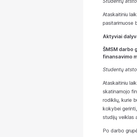
Studentų atsto
Ataskaitiniu lai
pasitarimuose b
Aktyviai daly
ŠMSM darbo gru
finansavimo m
Studentų atsto
Ataskaitiniu lai
skatinamojo fi
rodiklių, kurie
kokybei gerinti
studijų veiklas
Po darbo grupės