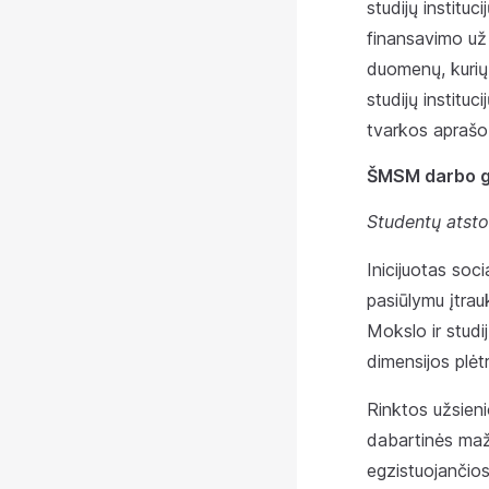
studijų institu
finansavimo už 
duomenų, kurių r
studijų instituc
tvarkos aprašo
ŠMSM darbo gr
Studentų atsto
Inicijuotas so
pasiūlymu įtrau
Mokslo ir studij
dimensijos plėtr
Rinktos užsieni
dabartinės maži
egzistuojančios