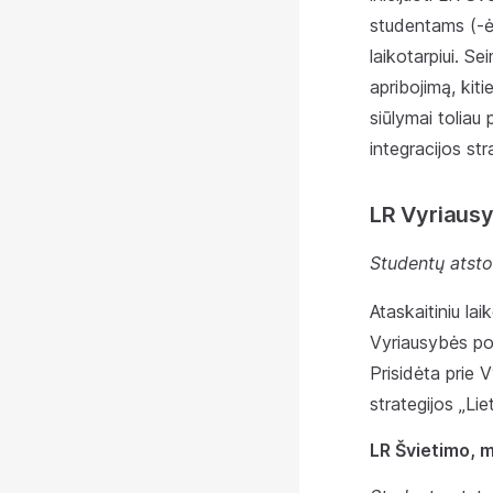
studentams (-ėm
laikotarpiui. S
apribojimą, kiti
siūlymai toliau 
integracijos str
LR Vyriaus
Studentų atsto
Ataskaitiniu lai
Vyriausybės po
Prisidėta prie 
strategijos „Li
LR Švietimo, m