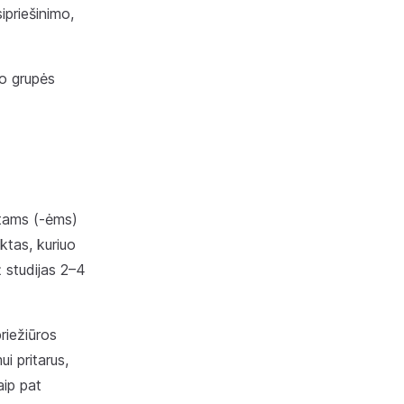
priešinimo,
o grupės
ntams (-ėms)
ktas, kuriuo
 studijas 2–4
riežiūros
i pritarus,
aip pat