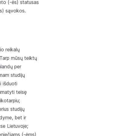
nto (-ės) statusas
ės) sąvokos.
o reikalų
 Tarp mūsų teiktų
alandų per
omam studijų
išduoti
matyti teisę
aikotarpiu;
rius studijų
dyme, bet ir
ose Lietuvoje;
eniečiams (-ėms)