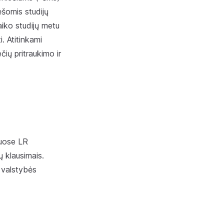
̌omis studijų
aiko studijų metu
. Atitinkami
čių pritraukimo ir
iuose LR
 klausimais.
 valstybės