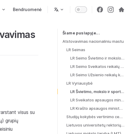
s
Bendruomenė
tovavimas
Šiame puslapyje...
Table of Contents for current page
Atstovavimas nacionaliniu mastu
LR Seimas
LR Seimo Švietimo ir mokslo komitetas**
LR Seimo Sveikatos reikalų komitetas (SRK)
LR Seimo Užsienio reikalų komitetas (URK)
LR Vyriausybė
LR Švietimo, mokslo ir sporto ministerija (ŠMSM)
LR Sveikatos apsaugos ministerija (SAM)
LR Krašto apsaugos ministerija (KAM)
arstant visus su
Studijų kokybės vertinimo centras (SKVC)
ų) grupių
Lietuvos universitetų rektorių konferencija (LURK)
eisiniu
Lietuvos mokslo taryba (LMT)