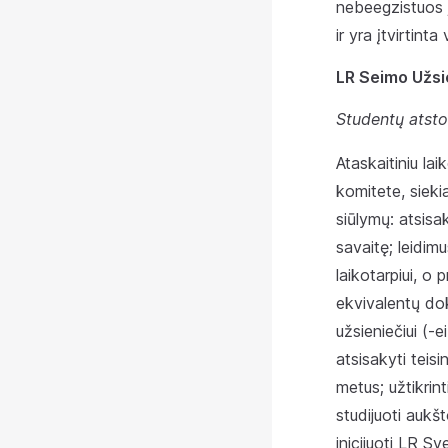
nebeegzistuos j
ir yra įtvirtin
LR Seimo Užsi
Studentų atsto
Ataskaitiniu la
komitete, sieki
siūlymų: atsisa
savaitę; leidim
laikotarpiui, o
ekvivalentų dok
užsieniečiui (
atsisakyti teisi
metus; užtikrin
studijuoti aukš
inicijuoti LR S