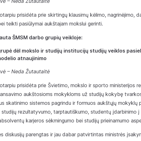
vė – Neda Žutautaitė
kotarpiu prisidėta prie skirtingų klausimų kėlimo, nagrinėjimo, 
ei teikti pasiūlymai aukštajam mokslui gerinti.
vauta ŠMSM darbo grupių veikloje:
pė dėl mokslo ir studijų institucijų studijų veiklos pasie
odelio atnaujinimo
vė – Neda Žutautaitė
kotarpiu prisidėta prie Švietimo, mokslo ir sporto ministerijos 
nansavimo aukštosioms mokykloms už studijų kokybę tvarkos
 bus skatinimo sistemos pagrindu ir formuos aukštųjų mokyklų p
, studijų rezultatyvumo, tarptautiškumo, studentų įdarbinimo į
 absolventų karjeros sėkmingumo bei studijų prieinamumo aspe
 diskusijų parengtas ir jau dabar patvirtintas ministrės įsak