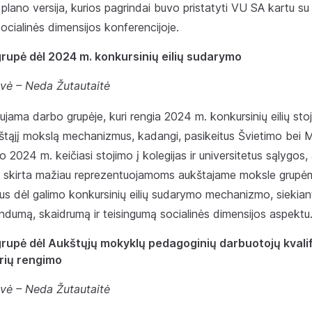
plano versija, kurios pagrindai buvo pristatyti VU SA kartu su 
ocialinės dimensijos konferencijoje.
upė dėl 2024 m. konkursinių eilių sudarymo
vė – Neda Žutautaitė
ujama darbo grupėje, kuri rengia 2024 m. konkursinių eilių sto
štąjį mokslą mechanizmus, kadangi, pasikeitus Švietimo bei Mo
 2024 m. keičiasi stojimo į kolegijas ir universitetus sąlygos, 
ė, skirta mažiau reprezentuojamoms aukštajame moksle grupė
us dėl galimo konkursinių eilių sudarymo mechanizmo, siekiant 
ndumą, skaidrumą ir teisingumą socialinės dimensijos aspektu
upė dėl Aukštųjų mokyklų pedagoginių darbuotojų kvalif
irių rengimo
vė – Neda Žutautaitė