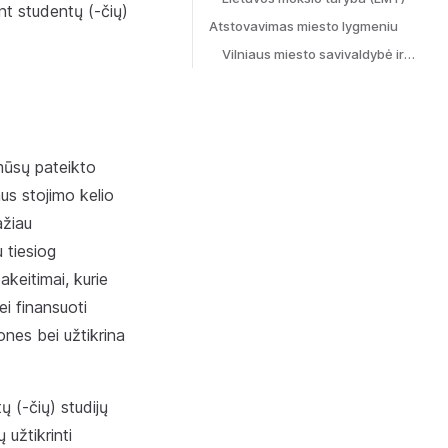
nt studentų (-čių)
Atstovavimas miesto lygmeniu
Vilniaus miesto savivaldybė ir Jaunimo reikalų Taryba (JRT)**
mūsų pateikto
us stojimo kelio
ažiau
 tiesiog
keitimai, kurie
i finansuoti
nes bei užtikrina
ų (-čių) studijų
užtikrinti