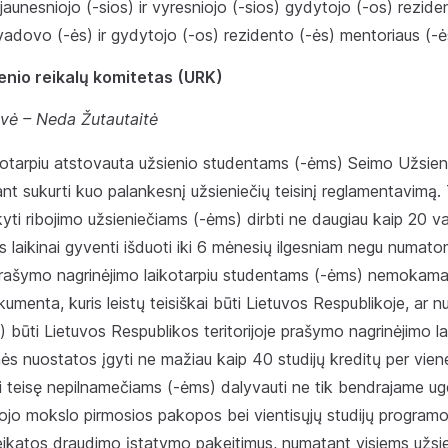
aunesniojo (-sios) ir vyresniojo (-sios) gydytojo (-os) rezide
ta vadovo (-ės) ir gydytojo (-os) rezidento (-ės) mentoriaus (-
enio reikalų komitetas (URK)
vė – Neda Žutautaitė
ikotarpiu atstovauta užsienio studentams (-ėms) Seimo Užsieni
ant sukurti kuo palankesnį užsieniečių teisinį reglamentavimą.
kyti ribojimo užsieniečiams (-ėms) dirbti ne daugiau kaip 20 v
us laikinai gyventi išduoti iki 6 mėnesių ilgesniam negu numat
 prašymo nagrinėjimo laikotarpiu studentams (-ėms) nemokamai 
umenta, kuris leistų teisiškai būti Lietuvos Respublikoje, ar nu
-ei) būti Lietuvos Respublikos teritorijoje prašymo nagrinėjimo l
nės nuostatos įgyti ne mažiau kaip 40 studijų kreditų per viene
ti teisę nepilnamečiams (-ėms) dalyvauti ne tik bendrajame ug
tojo mokslo pirmosios pakopos bei vientisųjų studijų program
veikatos draudimo įstatymo pakeitimus, numatant visiems užsi