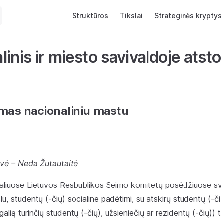
Main Navigation
Struktūros
Tikslai
Strateginės krypty
linis ir miesto savivaldoje ats
mas nacionaliniu mastu
vė – Neda Žutautaitė
aliuose Lietuvos Resbublikos Seimo komitetų posėdžiuose sv
u, studentų (-čių) socialine padėtimi, su atskirų studentų (-či
alią turinčių studentų (-čių), užsieniečių ar rezidentų (-čių)) t