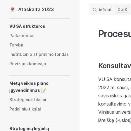
Ataskaita 2023
Ieškoti
K
Skip to content
Sidebar Navigation
VU SA struktūros
Procesų
Parlamentas
Taryba
Institucinio stiprinimo fondas
Revizijos komisija
Konsultav
VU SA konsulta
Metų veiklos plano
2022 m. sausį, 
įgyvendinimas 📝
saviraiškos gal
Strateginiai tikslai
konsultavimo va
Padalinių tikslai
Vilniaus univers
išreiškę (-usio
Strateginių krypčių