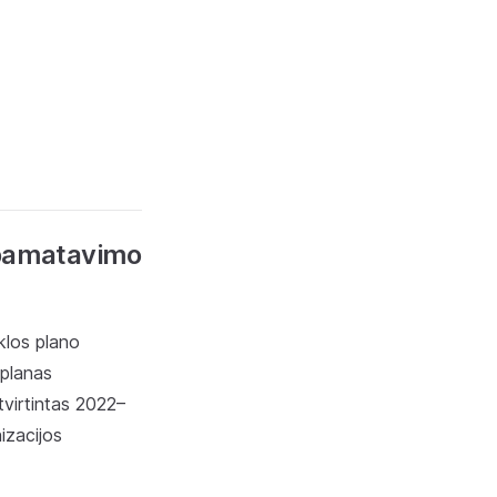
 pamatavimo
iklos plano
 planas
virtintas 2022–
izacijos