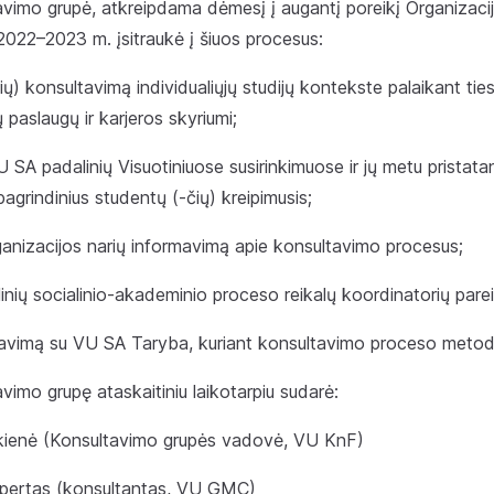
imo grupė, atkreipdama dėmesį į augantį poreikį Organizacijo
, 2022–2023 m. įsitraukė į šiuos procesus:
ių) konsultavimą individualiųjų studijų kontekste palaikant ties
paslaugų ir karjeros skyriumi;
 SA padalinių Visuotiniuose susirinkimuose ir jų metu pristat
agrindinius studentų (-čių) kreipimusis;
rganizacijos narių informavimą apie konsultavimo procesus;
nių socialinio-akademinio proceso reikalų koordinatorių pare
avimą su VU SA Taryba, kuriant konsultavimo proceso metod
imo grupę ataskaitiniu laikotarpiu sudarė:
ckienė (Konsultavimo grupės vadovė, VU KnF)
pertas (konsultantas, VU GMC)