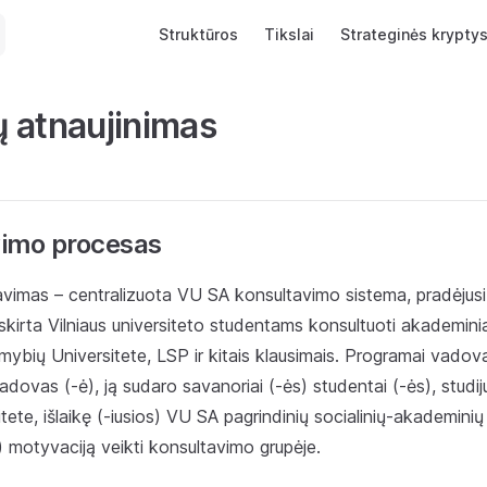
Main Navigation
Struktūros
Tikslai
Strateginės krypty
 atnaujinimas
imo procesas
vimas – centralizuota VU SA konsultavimo sistema, pradėjusi
skirta Vilniaus universiteto studentams konsultuoti akademiniais
imybių Universitete, LSP ir kitais klausimais. Programai vado
dovas (-ė), ją sudaro savanoriai (-ės) studentai (-ės), studij
itete, išlaikę (-iusios) VU SA pagrindinių socialinių-akademinių
s) motyvaciją veikti konsultavimo grupėje.