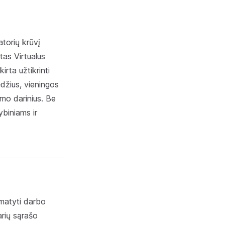
torių krūvį
tas Virtualus
rta užtikrinti
džius, vieningos
imo darinius. Be
ybiniams ir
matyti darbo
arių sąrašo