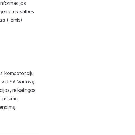
informacijos
engėme dvikalbės
ais (-ėmis)
is kompetencijų
ta VU SA Vadovų
jos, reikalingos
irinkimų
prendimų