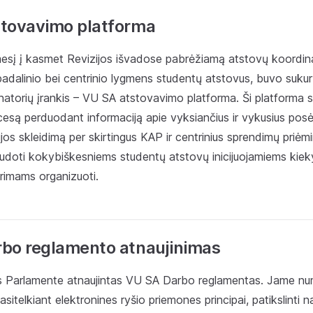
tovavimo platforma
mesį į kasmet Revizijos išvadose pabrėžiamą atstovų koordina
adalinio bei centrinio lygmens studentų atstovus, buvo sukur
atorių įrankis – VU SA atstovavimo platforma. Ši platforma ski
esą perduodant informaciją apie vyksiančius ir vykusius posė
jos skleidimą per skirtingus KAP ir centrinius sprendimų priėm
audoti kokybiškesniems studentų atstovų inicijuojamiems kiek
rimams organizuoti.
bo reglamento atnaujinimas
s Parlamente atnaujintas VU SA Darbo reglamentas. Jame nu
sitelkiant elektronines ryšio priemones principai, patikslinti n