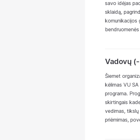
savo idėjas pad
sklaidą, pagrin
komunikacijos g
bendruomenės n
Vadovų (-
Šiemet organiza
kėlimas VU SA 
programa. Prog
skirtingais kad
vedimas, tikslų
priėmimas, povei