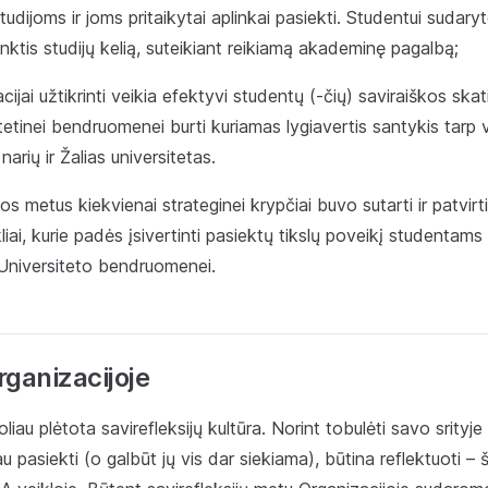
dijoms ir joms pritaikytai aplinkai pasiekti. Studentui sudary
inktis studijų kelią, suteikiant reikiamą akademinę pagalbą;
acijai užtikrinti veikia efektyvi studentų (-čių) saviraiškos ska
itetinei bendruomenei burti kuriamas lygiavertis santykis tarp 
rių ir Žalias universitetas.
os metus kiekvienai strateginei krypčiai buvo sutarti ir patvirt
iai, kurie padės įsivertinti pasiektų tikslų poveikį studentams
r Universiteto bendruomenei.
rganizacijoje
toliau plėtota savirefleksijų kultūra. Norint tobulėti savo srityje 
i jau pasiekti (o galbūt jų vis dar siekiama), būtina reflektuoti 