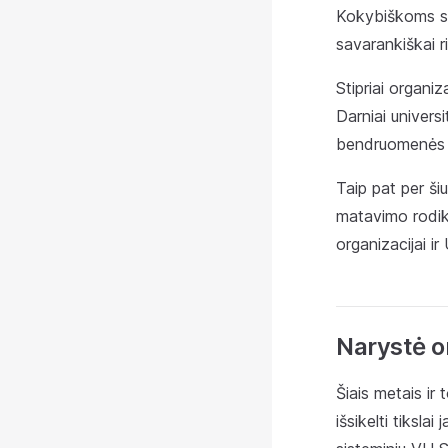
Kokybiškoms stu
savarankiškai r
Stipriai organiz
Darniai univers
bendruomenės na
Taip pat per šiu
matavimo rodikl
organizacijai i
Narystė o
Šiais metais ir 
išsikelti tiksla