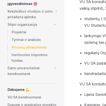
VU SA konsultav
įgyvendinimas 🎯
veiklą stiprinti
Kokybiškos studijos ir joms
pritaikyta aplinka
studentų (-č
Stipri organizacija
VU Studentų 
Projektai
lankymąsi VU
Tyrimai ir analizės
sistemą bei p
Procesų atnaujinimas
reguliarių O
Institucinio stiprinimo
fondas
VU SA padali
Darni universitetinė
bendradarbi
bendruomenė
VU SA konsultav
Dėkojame 💪
Lijana Savi
VU SA bendruomenė
Kasparas Ja
Draugai ir ataskaitos projekto