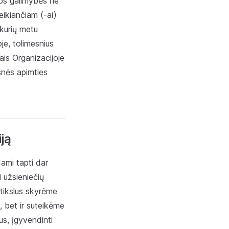
mos galimybės ne
veikiančiam (-ai)
 kurių metu
je, tolimesnius
ais Organizacijoje
snės apimties
ją
dami tapti dar
i užsieniečių
 tikslus skyrėme
, bet ir suteikėme
us, įgyvendinti