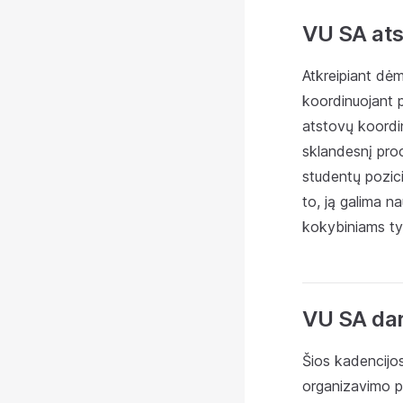
VU SA ats
Atkreipiant dė
koordinuojant p
atstovų koordin
sklandesnį proc
studentų pozici
to, ją galima n
kokybiniams ty
VU SA dar
Šios kadencijo
organizavimo pa