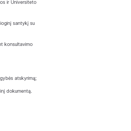
s ir Universiteto
ioginį santykį su
ant konsultavimo
igybės atskyrimą;
inį dokumentą.