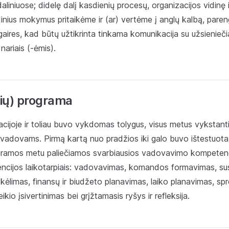
aliniuose; didelę dalį kasdienių procesų, organizacijos vidinę 
dinius mokymus pritaikėme ir (ar) vertėme į anglų kalbą, par
aires, kad būtų užtikrinta tinkama komunikacija su užsienieči
ariais (-ėmis).
ių) programa
cijoje ir toliau buvo vykdomas tolygus, visus metus vykstant
vadovams. Pirmą kartą nuo pradžios iki galo buvo ištestuo
ramos metu paliečiamos svarbiausios vadovavimo kompetenci
encijos laikotarpiais: vadovavimas, komandos formavimas, sus
 kėlimas, finansų ir biudžeto planavimas, laiko planavimas, s
kio įsivertinimas bei grįžtamasis ryšys ir refleksija.