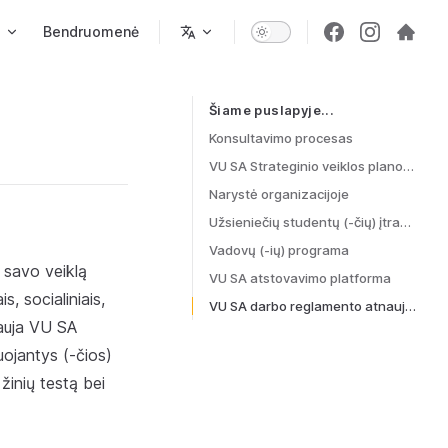
s
Bendruomenė
Šiame puslapyje...
Table of Contents for current page
Konsultavimo procesas
VU SA Strateginio veiklos plano 2022–2025 m. ir pamatavimo rodiklių patvirtinimas
Narystė organizacijoje
Užsieniečių studentų (-čių) įtraukimas į organizaciją
Vadovų (-ių) programa
 savo veiklą
VU SA atstovavimo platforma
, socialiniais,
VU SA darbo reglamento atnaujinimas
vauja VU SA
uojantys (-čios)
 žinių testą bei