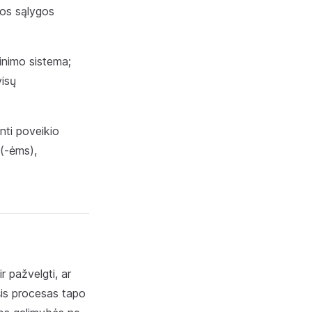
tos sąlygos
tinimo sistema;
visų
inti poveikio
 (-ėms),
ir pažvelgti, ar
– šis procesas tapo