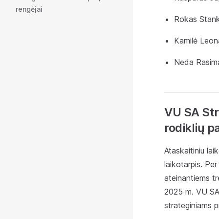
rengėjai
Rokas Stank
Kamilė Leon
Neda Rasima
VU SA Str
rodiklių p
Ataskaitiniu la
laikotarpis. Pe
ateinantiems t
2025 m. VU SA s
strateginiams 