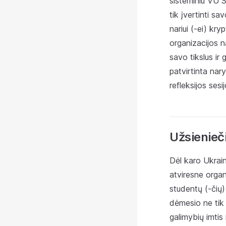
sisteminiu VU S
tik įvertinti sa
nariui (-ei) kr
organizacijos na
savo tikslus ir
patvirtinta nar
refleksijos ses
Užsienieči
Dėl karo Ukrain
atviresne organ
studentų (-čių)
dėmesio ne tik 
galimybių imtis