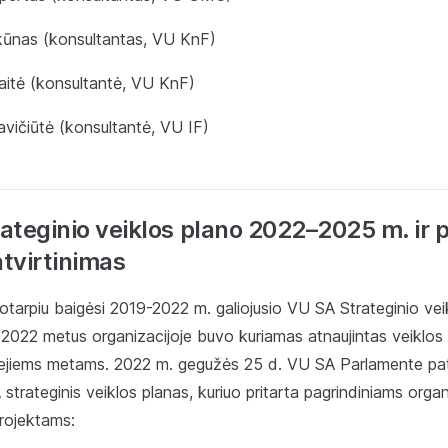
ūnas (konsultantas, VU KnF)
aitė (konsultantė, VU KnF)
vičiūtė (konsultantė, VU IF)
ateginio veiklos plano 2022–2025 m. ir
atvirtinimas
ikotarpiu baigėsi 2019-2022 m. galiojusio VU SA Strateginio ve
r 2022 metus organizacijoje buvo kuriamas atnaujintas veiklos
rejiems metams. 2022 m. gegužės 25 d. VU SA Parlamente pat
trateginis veiklos planas, kuriuo pritarta pagrindiniams organ
projektams: