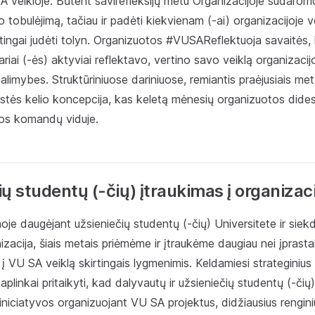
A veikloje. Būtent savirefleksijų metu Organizacijoje sudaro
vo tobulėjimą, tačiau ir padėti kiekvienam (-ai) organizacijoje 
yptingai judėti tolyn. Organizuotos #VUSAReflektuoja savaitės,
riai (-ės) aktyviai reflektavo, vertino savo veiklą organizacijo
 galimybes. Struktūriniuose dariniuose, remiantis praėjusiais met
ystės kelio koncepcija, kas keletą mėnesių organizuotos dide
ijos komandų viduje.
ų studentų (-čių) įtraukimas į organizaci
oje daugėjant užsieniečių studentų (-čių) Universitete ir siek
izacija, šiais metais priėmėme ir įtraukėme daugiau nei įprasta
 į VU SA veiklą skirtingais lygmenimis. Keldamiesi strateginius
aplinkai pritaikyti, kad dalyvautų ir užsieniečių studentų (-čių)
 iniciatyvos organizuojant VU SA projektus, didžiausius rengini