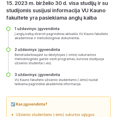
15. 2023 m. birželio 30 d. visa studijų ir su
studijomis susijusi informacija VU Kauno
fakultete yra pasiekiama anglų kalba
1 uždavinys: įgyvendinta
Į anglų kalbą išversti pagrindiniai aktualūs VU Kauno fakulteto
akademiniai ir metodologiniai dokumentai.
2 uždavinys: įgyvendinta
Bendradarbiaujant su dėstytojais (-omis) sukuriamos
metodologinės gairės vesti programas, kuriose studijuoja
užsienio studentai (-ės).
3 uždavinys: įgyvendinta
VU Kauno fakulteto užsienio studentams (-ėms) nuolat
teikiama pagrindinė akademinė informacija.
☑️ Kas įgyvendinta?
Užsienio studentams (-ėms) sukurtos sąlygos