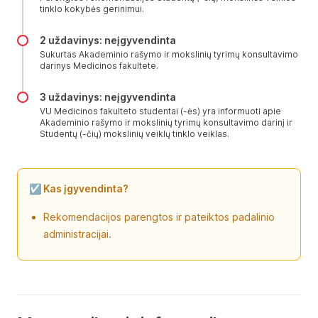
tinklo kokybės gerinimui.
2 uždavinys: neįgyvendinta
Sukurtas Akademinio rašymo ir mokslinių tyrimų konsultavimo
darinys Medicinos fakultete.
3 uždavinys: neįgyvendinta
VU Medicinos fakulteto studentai (-ės) yra informuoti apie
Akademinio rašymo ir mokslinių tyrimų konsultavimo darinį ir
Studentų (-čių) mokslinių veiklų tinklo veiklas.
☑️ Kas įgyvendinta?
Rekomendacijos parengtos ir pateiktos padalinio
administracijai.