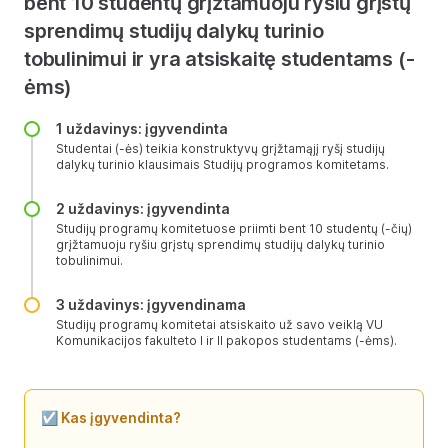
bent 10 studentų grįžtamuoju ryšiu grįstų
sprendimų studijų dalykų turinio
tobulinimui ir yra atsiskaitę studentams (-
ėms)
1 uždavinys: įgyvendinta
Studentai (-ės) teikia konstruktyvų grįžtamąjį ryšį studijų
dalykų turinio klausimais Studijų programos komitetams.
2 uždavinys: įgyvendinta
Studijų programų komitetuose priimti bent 10 studentų (-čių)
grįžtamuoju ryšiu grįstų sprendimų studijų dalykų turinio
tobulinimui.
3 uždavinys: įgyvendinama
Studijų programų komitetai atsiskaito už savo veiklą VU
Komunikacijos fakulteto I ir II pakopos studentams (-ėms).
☑️ Kas įgyvendinta?