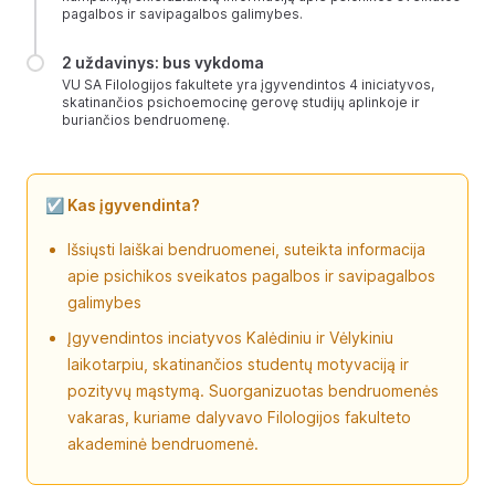
pagalbos ir savipagalbos galimybes.
2 uždavinys: bus vykdoma
VU SA Filologijos fakultete yra įgyvendintos 4 iniciatyvos,
skatinančios psichoemocinę gerovę studijų aplinkoje ir
buriančios bendruomenę.
☑️ Kas įgyvendinta?
Išsiųsti laiškai bendruomenei, suteikta informacija
apie psichikos sveikatos pagalbos ir savipagalbos
galimybes
Įgyvendintos inciatyvos Kalėdiniu ir Vėlykiniu
laikotarpiu, skatinančios studentų motyvaciją ir
pozityvų mąstymą. Suorganizuotas bendruomenės
vakaras, kuriame dalyvavo Filologijos fakulteto
akademinė bendruomenė.