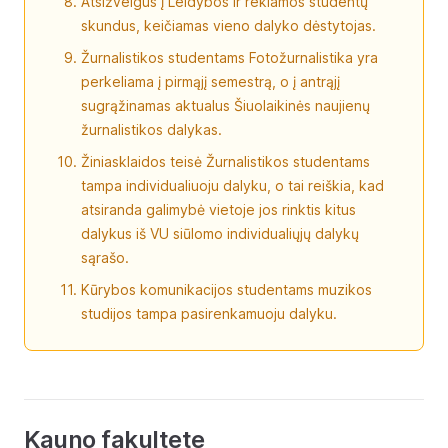
Atsižvelgus į Leidybos ir reklamos studentų
skundus, keičiamas vieno dalyko dėstytojas.
Žurnalistikos studentams Fotožurnalistika yra
perkeliama į pirmąjį semestrą, o į antrąjį
sugrąžinamas aktualus Šiuolaikinės naujienų
žurnalistikos dalykas.
Žiniasklaidos teisė Žurnalistikos studentams
tampa individualiuoju dalyku, o tai reiškia, kad
atsiranda galimybė vietoje jos rinktis kitus
dalykus iš VU siūlomo individualiųjų dalykų
sąrašo.
Kūrybos komunikacijos studentams muzikos
studijos tampa pasirenkamuoju dalyku.
Kauno fakultete