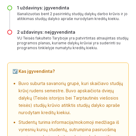
1 uždavinys: įgyvendinta
Išanalizuotas bent 2 pasirinktų studijų dalykų darbo krūvis ir jo
atitikimas studijų dalyko apraše nurodytam kreditų kiekiu.
2 uždavinys: neįgyvendinta
VU Teisės fakulteto Taryboje yra patvirtintas atnaujintas studijų
programos planas, kuriame dalykų krūviai yra suderinti su
programos tinklelyje numatytu kreditų kiekiu.
☑️ Kas įgyvendinta?
Buvo suburta savanorių grupė, kuri skaičiavo studijų
krūvį rudens semestre. Buvo apskaičiota dviejų
dalykų (Teisės istorijos bei Tarptautinės viešosios
teisės) studijų krūvio atitiktis studijų dalyko apraše
nurodytam kreditų kiekiui.
Studentų turima informacija/mokomoji medžiaga iš
vyresnių kursų studentų, sutrumpina pasiruošimą