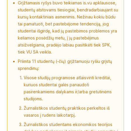
Grįžtamasis ryšys buvo teikiamas is.vu apklausose,
studentų atstovams tiesiogiai, bendradarbiaujant su
kursų kontaktiniais asmenimis. Nežinau kokiu būdu
tai pamatuoti, bet pastebėjome tendenciją, jog
studentai išgirdę, kad jų pastebimos problemos yra
keliamos posėdžių metu, į jų pastebėjimus
atsižvelgiama, pradėjo labiau pasitikėti tiek SPK,
tiek VU SA veikla.
Priimta 11 studentų (-čių) grįžtamuoju ryšiu grįstų
sprendimų:
Visose studijų programose atlaisvinti kreditai,
kuriuos studentai galės panaudoti
pasirenkamiems dalykams ir/arba gretutinėms
studijoms.
Žurnalistikos studentų praktikos perkeltos iš
vasaros į rudens laikotarpį.
Žurnalistikos studentams ekonomikos teorijos