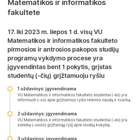
Matematikos ir informatikos
fakultete
17. Iki 2023 m. liepos 1 d. visų VU
Matematikos ir informatikos fakulteto
pirmosios ir antrosios pakopos studijų
programų vykdymo procese yra
įgyvendintas bent 1 pokytis, grįstas
studentų (-čių) grįžtamuoju ryšiu
1 uždavinys: įgyvendinama
VU Matematikos ir informatikos fakulteto studentai (-ės) yra
informuoti (-os) apie grįžtamojo ryšio teikimo naudą ir svarbą.
2 uždavinys: įgyvendinama
VU Matematikos ir informatikos fakulteto studentai (-ės) yra
suteikę (-usios) grįžtamąjį ryšį apie studijų kokybę.
3 uždavinys: įgyvendinama