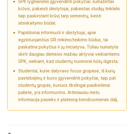
SPK lygmenimis įgyvendinti pokyčiai: sumažintas
krūvis, pakeisti dėstytojai, pakeistas studijų tinklelis
taip paskirstant krūvį tarp semestrų, keisti
atsiskaitymo būdai;
Papildomai informuoti ir dėstytojai, apie
egzistuojančius GR rinkimo/teikimo būdus, tai
paskatina pokyčius ir jų iniciatyva. Toliau numatyta
skirti daugiau dėmesio mažiau aktyviai veikiantiems
SPK, siekiant, kad studentų nuomonė būtų išgirsta.
Studentai, kurie dalyvavo focus grupėse, iš kurių
pastebėjimų ir buvo įgyvendinti pokyčiai, taip pat
studentų grupės, kuriuos tikslingai pasikeitimai
palietė, yra informuotos. Artimiausiu metu
informacija pasieks ir platesnę bendruomenės dalį.