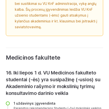
bei susitikimai su VU KnF administracija, vykę anglų
kalba. Šių procesų įgyvendinimas leidžia VU KnF
užsienio studentams (-ėms) gauti atsakymus į
kylančius akademinius ir kt. klausimus bei įsitraukti į
saviatstovavimą.
Medicinos fakultete
16. Iki liepos 1 d. VU Medicinos fakulteto
studentai (-ės) yra susipažinę (-usios) su
Akademinio rašymo ir mokslinių tyrimų
konsultavimo darinio veikla
1 uždavinys: įgyvendinta
Parengtos rekomendacijos Studentų (-čių) mokslinės veiklos