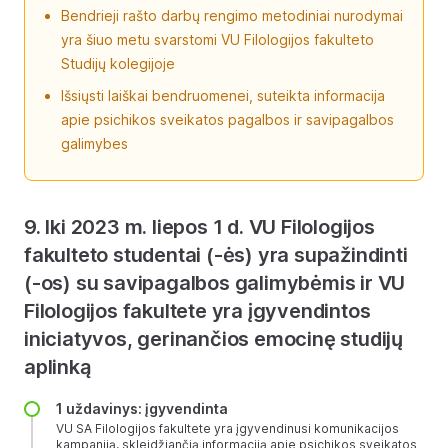
Bendrieji rašto darbų rengimo metodiniai nurodymai
yra šiuo metu svarstomi VU Filologijos fakulteto
Studijų kolegijoje
Išsiųsti laiškai bendruomenei, suteikta informacija
apie psichikos sveikatos pagalbos ir savipagalbos
galimybes
9. Iki 2023 m. liepos 1 d. VU Filologijos
fakulteto studentai (-ės) yra supažindinti
(-os) su savipagalbos galimybėmis ir VU
Filologijos fakultete yra įgyvendintos
iniciatyvos, gerinančios emocinę studijų
aplinką
1 uždavinys: įgyvendinta
VU SA Filologijos fakultete yra įgyvendinusi komunikacijos
kampaniją, skleidžiančią informaciją apie psichikos sveikatos