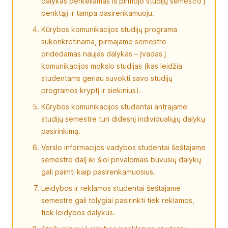
dalykas perkeliamas iš pirmojo studijų semestro į
penktąjį ir tampa pasirenkamuoju.
Kūrybos komunikacijos studijų programa
sukonkretinama, pirmajame semestre
pridedamas naujas dalykas – Įvadas į
komunikacijos mokslo studijas (kas leidžia
studentams geriau suvokti savo studijų
programos kryptį ir siekinius).
Kūrybos komunikacijos studentai antrajame
studijų semestre turi didesnį individualiųjų dalykų
pasirinkimą.
Verslo informacijos vadybos studentai šeštajame
semestre dalį iki šiol privalomais buvusių dalykų
gali paimti kaip pasirenkamuosius.
Leidybos ir reklamos studentai šeštajame
semestre gali tolygiai pasirinkti tiek reklamos,
tiek leidybos dalykus.