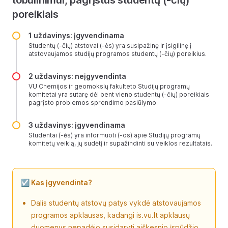
tobulinimui, pagrįstus studentų (-čių)
poreikiais
1 uždavinys: įgyvendinama
Studentų (-čių) atstovai (-ės) yra susipažinę ir įsigilinę į
atstovaujamos studijų programos studentų (-čių) poreikius.
2 uždavinys: neįgyvendinta
VU Chemijos ir geomokslų fakulteto Studijų programų
komitetai yra sutarę dėl bent vieno studentų (-čių) poreikiais
pagrįsto problemos sprendimo pasiūlymo.
3 uždavinys: įgyvendinama
Studentai (-ės) yra informuoti (-os) apie Studijų programų
komitetų veiklą, jų sudėtį ir supažindinti su veiklos rezultatais.
☑️ Kas įgyvendinta?
Dalis studentų atstovų patys vykdė atstovaujamos
programos apklausas, kadangi is.vu.lt apklausų
duomenys nepadėjo susidaryti aiškesnio įspūdžio