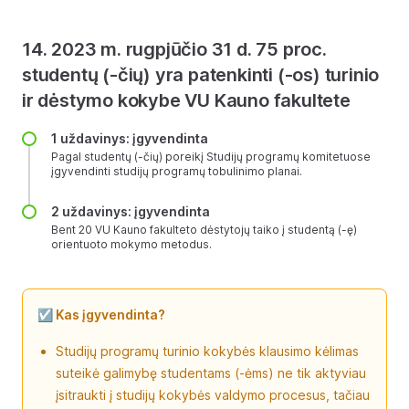
14. 2023 m. rugpjūčio 31 d. 75 proc.
studentų (-čių) yra patenkinti (-os) turinio
ir dėstymo kokybe VU Kauno fakultete
1 uždavinys: įgyvendinta
Pagal studentų (-čių) poreikį Studijų programų komitetuose
įgyvendinti studijų programų tobulinimo planai.
2 uždavinys: įgyvendinta
Bent 20 VU Kauno fakulteto dėstytojų taiko į studentą (-ę)
orientuoto mokymo metodus.
☑️ Kas įgyvendinta?
Studijų programų turinio kokybės klausimo kėlimas
suteikė galimybę studentams (-ėms) ne tik aktyviau
įsitraukti į studijų kokybės valdymo procesus, tačiau