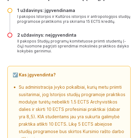
1 uždavinys: įgyvendinama
I pakopos Istorijos ir Kultūros istorijos ir antropologijos studijų
programose praktikoms yra skiriama 15 ECTS kreditų.
2 uždavinys: neįgyvendinta
II pakopos Studijų programų komitetuose priimti studentų (-
čių) nuomone pagrįsti sprendimai mokslinės praktikos dalyko
kokybės gerinimui.
☑️ Kas įgyvendinta?
Su administracija įvyko pokalbiai, kurių metu priimti
susitarimai, jog Istorijos studijų programoje praktikos
modulyje turėtų nebelikti 1.5 ECTS Archyvistikos
dalies ir skirti 10 ECTS profesiniai praktikai (dabar
yra 8,5). KIA studentams jau yra sukurta galimybė
praktika atlikti 10 ECTS. Likę 5 ECTS abiejose
studijų programose bus skirtos Kursinio rašto darbo