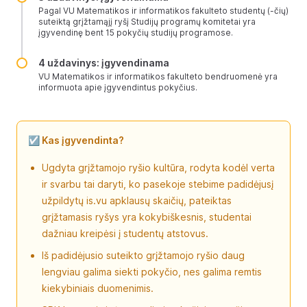
Pagal VU Matematikos ir informatikos fakulteto studentų (-čių)
suteiktą grįžtamąjį ryšį Studijų programų komitetai yra
įgyvendinę bent 15 pokyčių studijų programose.
4 uždavinys: įgyvendinama
VU Matematikos ir informatikos fakulteto bendruomenė yra
informuota apie įgyvendintus pokyčius.
☑️ Kas įgyvendinta?
Ugdyta grįžtamojo ryšio kultūra, rodyta kodėl verta
ir svarbu tai daryti, ko pasekoje stebime padidėjusį
užpildytų is.vu apklausų skaičių, pateiktas
grįžtamasis ryšys yra kokybiškesnis, studentai
dažniau kreipėsi į studentų atstovus.
Iš padidėjusio suteikto grįžtamojo ryšio daug
lengviau galima siekti pokyčio, nes galima remtis
kiekybiniais duomenimis.