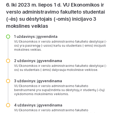
6. Iki 2023 m. liepos 1 d. VU Ekonomikos ir
verslo administravimo fakulteto studentai
(-ės) su dėstytojais (-omis) inicijavo 3
mokslines veiklas
1 uždavinys: įgyvendinta
VU Ekonomikos ir verslo administravimo fakulteto dėstytojai (-
os) yra pasirengę (-usios) kartu su studentais (-ėmis) inicijuoti
mokslines veiklas.
2 uždavinys: įgyvendinama
VU Ekonomikos ir verslo administravimo fakulteto dėstytojai (-
os) su studentais (-ėmis) dalyvauja mokslinėse veiklose.
3 uždavinys: įgyvendinama
VU Ekonomikos ir verslo administravimo fakulteto
bendruomenė yra supažindinta su dėstytojų ir studentų (-čių)
vykdomomis mokslinėmis veiklomis.
4 uždavinys: įgyvendinama
VU Ekonomikos ir verslo administravimo fakulteto