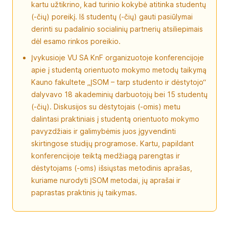
kartu užtikrino, kad turinio kokybė atitinka studentų
(-čių) poreikį. Iš studentų (-čių) gauti pasiūlymai
derinti su padalinio socialinių partnerių atsiliepimais
dėl esamo rinkos poreikio.
Įvykusioje VU SA KnF organizuotoje konferencijoje
apie į studentą orientuoto mokymo metodų taikymą
Kauno fakultete „ĮSOM – tarp studento ir dėstytojo“
dalyvavo 18 akademinių darbuotojų bei 15 studentų
(-čių). Diskusijos su dėstytojais (-omis) metu
dalintasi praktiniais į studentą orientuoto mokymo
pavyzdžiais ir galimybėmis juos įgyvendinti
skirtingose studijų programose. Kartu, papildant
konferencijoje teiktą medžiagą parengtas ir
dėstytojams (-oms) išsiųstas metodinis aprašas,
kuriame nurodyti ĮSOM metodai, jų aprašai ir
paprastas praktinis jų taikymas.