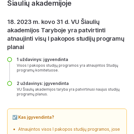
Šiaulių akademijoje
18. 2023 m. kovo 31 d. VU Šiaulių
akademijos Taryboje yra patvirtinti
atnaujinti visų I pakopos studijų programų
planai
1 uždavinys: įgyvendinta
Visos I pakopos studijų programos yra atnaujintos Studijų
programų komitetuose.
2 uždavinys: įgyvendinta
VU Šiaulių akademijos taryba yra patvirtinusi naujus studijų
programų planus.
☑️ Kas įgyvendinta?
Atnaujintos visos I pakopos studijų programos, jose