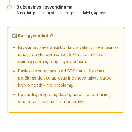
3 uždavinys: įgyvendinama
Atnaujinti pasirinktų studijų programų dalykų aprašai.
☑️ Kas įgyvendinta?
Išryškintas savarankiško darbo valandų neatitikimas
studijų dalykų aprašuose, SPK nariai atkreipė
dėmesį į aprašų rengimą ir peržiūrą.
Pasiektas sutarimas, kad SPK nariai iš esmės
peržiūrės dalykų aprašus ir bandys taisyti darbo
krūvio neatitikimo problemą.
Po studijų programų dalykų aprašų atnaujinimo,
studentams sumažės darbo krūvis.