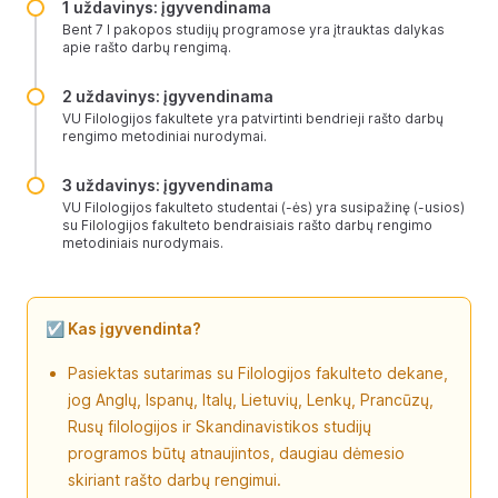
1 uždavinys: įgyvendinama
Bent 7 I pakopos studijų programose yra įtrauktas dalykas
apie rašto darbų rengimą.
2 uždavinys: įgyvendinama
VU Filologijos fakultete yra patvirtinti bendrieji rašto darbų
rengimo metodiniai nurodymai.
3 uždavinys: įgyvendinama
VU Filologijos fakulteto studentai (-ės) yra susipažinę (-usios)
su Filologijos fakulteto bendraisiais rašto darbų rengimo
metodiniais nurodymais.
☑️ Kas įgyvendinta?
Pasiektas sutarimas su Filologijos fakulteto dekane,
jog Anglų, Ispanų, Italų, Lietuvių, Lenkų, Prancūzų,
Rusų filologijos ir Skandinavistikos studijų
programos būtų atnaujintos, daugiau dėmesio
skiriant rašto darbų rengimui.