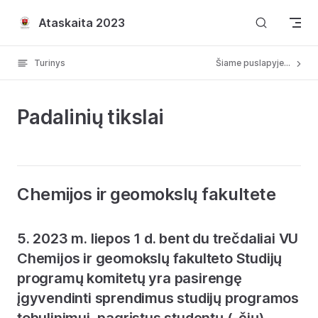
Skip to content
Ataskaita 2023
Turinys
Šiame puslapyje...
Padalinių tikslai
Chemijos ir geomokslų fakultete
5. 2023 m. liepos 1 d. bent du trečdaliai VU
Chemijos ir geomokslų fakulteto Studijų
programų komitetų yra pasirengę
įgyvendinti sprendimus studijų programos