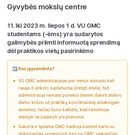
Gyvybės mokslų centre
11. Iki 2023 m. liepos 1 d. VU GMC
studentams (-ėms) yra sudarytos
galimybės priimti informuotą sprendimą
dėl praktikos vietų pasirinkimo
☑️ Kas įgyvendinta?
VU GMC administracijoje per metus atsirado keli
naujai iš anksto suplanuotai įsteigti etatai, tad
administracija nematė poreikio šiemet išskirti atskiro
darbo krūvio už praktikų koordinavimą atsakingam
asmeniui, tačiau buvo kalbėta, kad netolimoje
ateityje tai padaryti yra įmanoma.
Sukurta ir tęsiama GMC tradicija kasmet kartu su
doktorantais organizuoti turą po GMC veikiančias