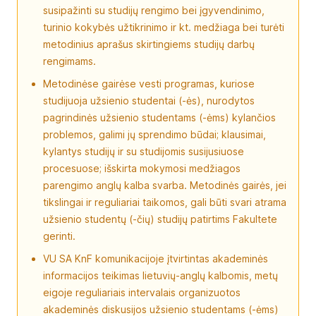
susipažinti su studijų rengimo bei įgyvendinimo,
turinio kokybės užtikrinimo ir kt. medžiaga bei turėti
metodinius aprašus skirtingiems studijų darbų
rengimams.
Metodinėse gairėse vesti programas, kuriose
studijuoja užsienio studentai (-ės), nurodytos
pagrindinės užsienio studentams (-ėms) kylančios
problemos, galimi jų sprendimo būdai; klausimai,
kylantys studijų ir su studijomis susijusiuose
procesuose; išskirta mokymosi medžiagos
parengimo anglų kalba svarba. Metodinės gairės, jei
tikslingai ir reguliariai taikomos, gali būti svari atrama
užsienio studentų (-čių) studijų patirtims Fakultete
gerinti.
VU SA KnF komunikacijoje įtvirtintas akademinės
informacijos teikimas lietuvių-anglų kalbomis, metų
eigoje reguliariais intervalais organizuotos
akademinės diskusijos užsienio studentams (-ėms)