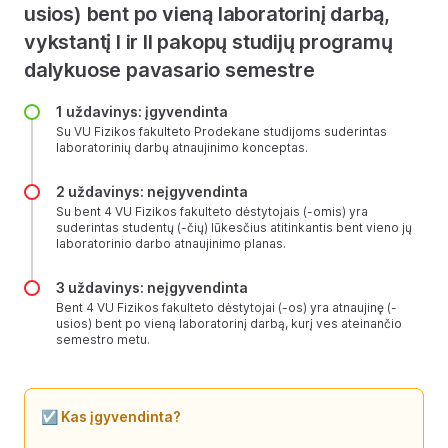
usios) bent po vieną laboratorinį darbą,
vykstantį I ir II pakopų studijų programų
dalykuose pavasario semestre
1 uždavinys: įgyvendinta
Su VU Fizikos fakulteto Prodekane studijoms suderintas
laboratorinių darbų atnaujinimo konceptas.
2 uždavinys: neįgyvendinta
Su bent 4 VU Fizikos fakulteto dėstytojais (-omis) yra
suderintas studentų (-čių) lūkesčius atitinkantis bent vieno jų
laboratorinio darbo atnaujinimo planas.
3 uždavinys: neįgyvendinta
Bent 4 VU Fizikos fakulteto dėstytojai (-os) yra atnaujinę (-
usios) bent po vieną laboratorinį darbą, kurį ves ateinančio
semestro metu.
☑️ Kas įgyvendinta?