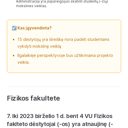
Administracija yra įsipareigojusi skatinti studentų (-čių)
mokslines veiklas.
☑️ Kas įgyvendinta?
15 dėstytojų yra išreiškę nora padėti studentams
vykdyti mokslinę veiklą
Ilgalaikėje perspektyvoje bus užtikrinama projekto
veikla.
Fizikos fakultete
7. Iki 2023 birželio 1 d. bent 4 VU Fizikos
faklteto dėstytojai (-os) yra atnaujinę (-