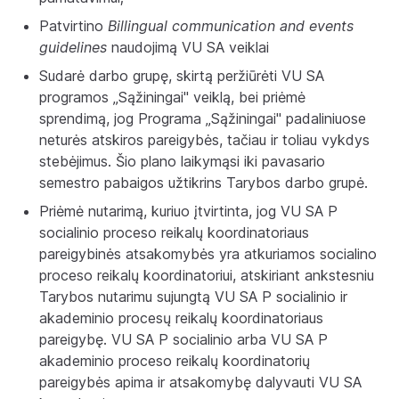
Patvirtino
Billingual communication and events
guidelines
naudojimą VU SA veiklai
Sudarė darbo grupę, skirtą peržiūrėti VU SA
programos „Sąžiningai" veiklą, bei priėmė
sprendimą, jog Programa „Sąžiningai" padaliniuose
neturės atskiros pareigybės, tačiau ir toliau vykdys
stebėjimus. Šio plano laikymąsi iki pavasario
semestro pabaigos užtikrins Tarybos darbo grupė.
Priėmė nutarimą, kuriuo įtvirtinta, jog VU SA P
socialinio proceso reikalų koordinatoriaus
pareigybinės atsakomybės yra atkuriamos socialino
proceso reikalų koordinatoriui, atskiriant ankstesniu
Tarybos nutarimu sujungtą VU SA P socialinio ir
akademinio procesų reikalų koordinatoriaus
pareigybę. VU SA P socialinio arba VU SA P
akademinio proceso reikalų koordinatorių
pareigybės apima ir atsakomybę dalyvauti VU SA