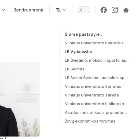
s
Bendruomenė
Šiame puslapyje...
Table of Contents for current page
Vilniaus universiteto Rektorius
LR Vyriausybė
LR Švietimo, mokslo ir sporto ministerija
LR Seimas
LR Seimo Švietimo, mokslo ir sporto komitetas
Vilniaus universiteto Senatas
Vilniaus universiteto Taryba
Vilniaus universiteto biblioteka
Akademinės etikos ir procedūrų kontrolierė
Žinių ekonomikos forumas