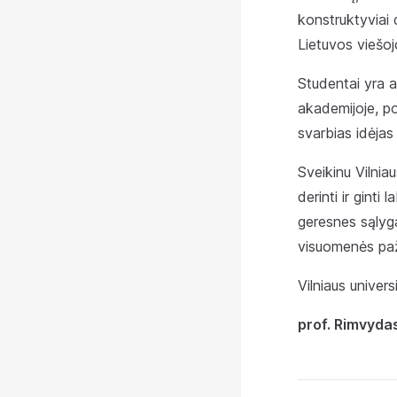
konstruktyviai d
Lietuvos viešoj
Studentai yra ak
akademijoje, pol
svarbias idėjas 
Sveikinu Vilnia
derinti ir gint
geresnes sąlyga
visuomenės pa
Vilniaus univers
prof. Rimvyda