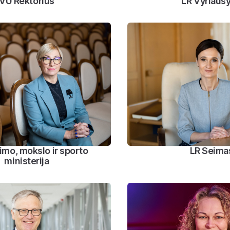
VU Rektorius
LR Vyriaus
imo, mokslo ir sporto
LR Seima
ministerija