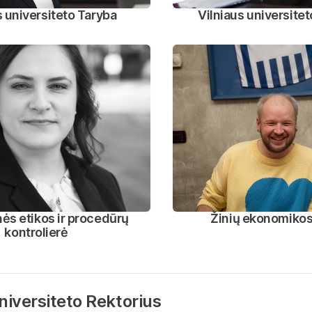
s universiteto Taryba
Vilniaus universitet
s etikos ir procedūrų
Žinių ekonomiko
kontrolierė
niversiteto Rektorius