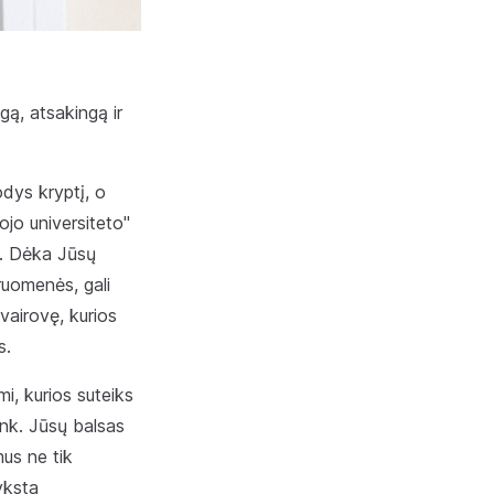
ngą, atsakingą ir
odys kryptį, o
ojo universiteto"
i". Dėka Jūsų
druomenės, gali
įvairovę, kurios
s.
mi, kurios suteiks
link. Jūsų balsas
mus ne tik
yksta