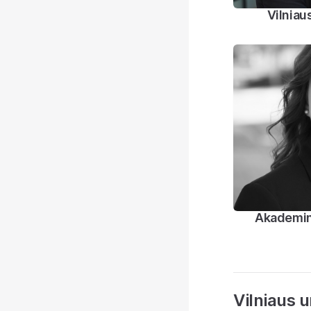
Vilniau
Akademinė
Vilniaus u