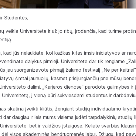
 ir Studentės,
ų veikla Universitete ir už jo ribų, įrodančia, kad turime proti
ntiją.
, kad jūs nelaukiate, kol kažkas kitas imsis iniciatyvos ar nur
yvendinate dalykus pirmieji. Universitete dar tik rengiame „Žali
ūs jau suorganizavote pirmąjį žalumo festivalį „Ne per kaitria
iciatyvų šimtai jaunuolių, kasmet prisijungiančių prie mūsų ben
i Universiteto dalimi. „Karjeros dienose" parodote galimybes ir 
s Universitetą, į vieną būrį sukviesdami studentus ir darbdaviu
s skatina įveikti kliūtis, žengiant studijų individualumo krypti
i dar daugiau ir leis mums visiems judėti tarpdalykinių studijų 
Universitete, bet ir valdžios įstaigose. Keliate svarbius klausi
ir dėl visos akademinės bendruomenės labui. Džiugu, kad pav