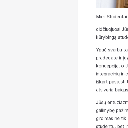
Mieli Studentai
didžiuojuosi Jūs
kūrybingą stude
Ypač svarbu tai
pradedate ir įg
koncepciją, o J
integracinių in
iškart pasijust
atsiveria baigu
Jūsų entuziazma
galimybę pažint
girdimas ne tik 
studentų, bet 