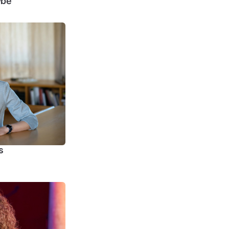
ybė
s