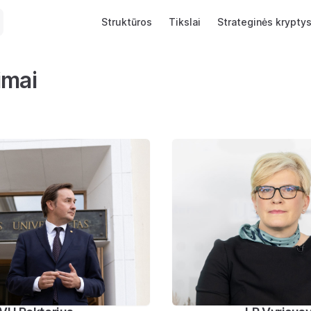
Main Navigation
Struktūros
Tikslai
Strateginės krypty
imai