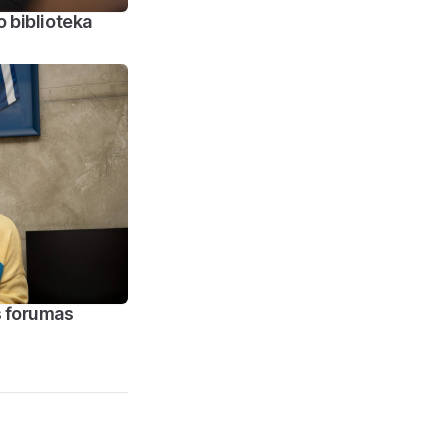
o biblioteka
s forumas