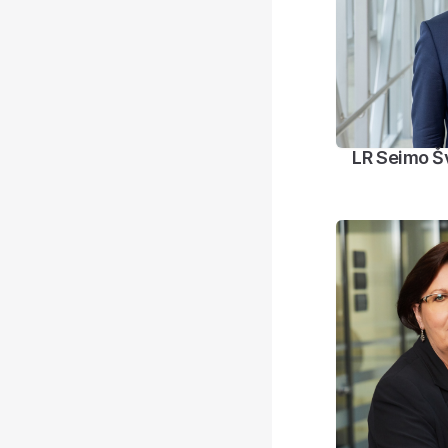
LR Seimo Šv