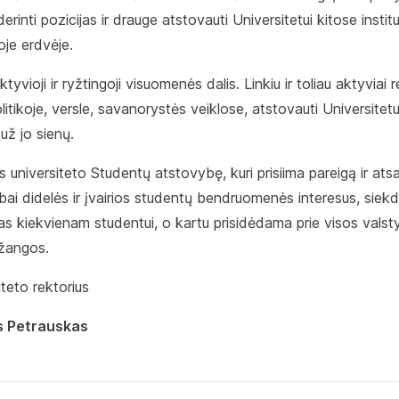
erinti pozicijas ir drauge atstovauti Universitetui kitose institu
oje erdvėje.
tyvioji ir ryžtingoji visuomenės dalis. Linkiu ir toliau aktyviai r
itikoje, versle, savanorystės veiklose, atstovauti Universitetui
už jo sienų.
us universiteto Studentų atstovybę, kuri prisiima pareigą ir a
i labai didelės ir įvairios studentų bendruomenės interesus, sie
s kiekvienam studentui, o kartu prisidėdama prie visos valsty
žangos.
iteto rektorius
s Petrauskas