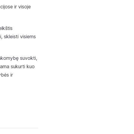
cijose ir visoje
eikštis
, skleisti visiems
tsakomybę suvokti,
kdama sukurti kuo
bės ir