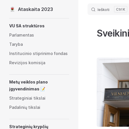
Ataskaita 2023
Ieškoti
K
Skip to content
Sidebar Navigation
VU SA struktūros
Sveikin
Parlamentas
Taryba
Institucinio stiprinimo fondas
Revizijos komisija
Metų veiklos plano
įgyvendinimas 📝
Strateginiai tikslai
Padalinių tikslai
Strateginių krypčių