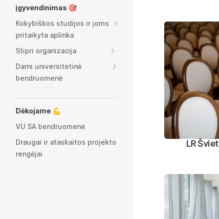
įgyvendinimas 🎯
Kokybiškos studijos ir joms
pritaikyta aplinka
Stipri organizacija
Darni universitetinė
bendruomenė
Dėkojame 💪
VU SA bendruomenė
Draugai ir ataskaitos projekto
LR Šviet
rengėjai